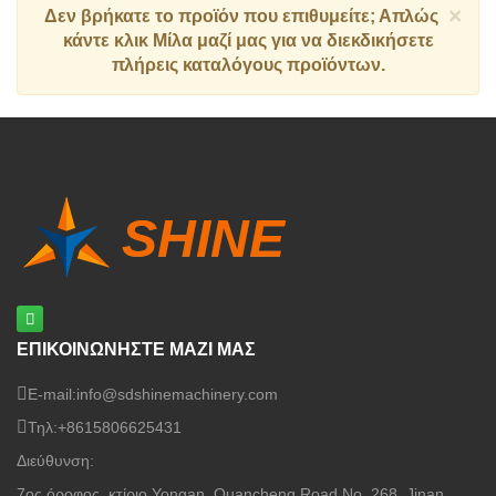
×
Δεν βρήκατε το προϊόν που επιθυμείτε; Απλώς
κάντε κλικ
Μίλα μαζί μας
για να διεκδικήσετε
πλήρεις καταλόγους προϊόντων.
ΕΠΙΚΟΙΝΩΝΗΣΤΕ ΜΑΖΙ ΜΑΣ
E-mail:
info@sdshinemachinery.com
Τηλ:
+8615806625431
Διεύθυνση:
7ος όροφος, κτίριο Yongan, Quancheng Road No. 268, Jinan,