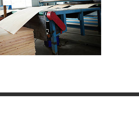
Σ
Κώδικας QR
.com