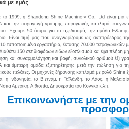
κά με εμάς
ε το 1999, η Shandong Shine Machinery Co., Ltd είναι μια ε
 και την παραγωγή γραμμής παραγωγής καπλαμά. στεγνωτ
υ. Έχουμε 50 άτομα για το σχεδιασμό, την ομάδα Ε&amp;
ριο. Είναι τιμή μας που αναγνωρίζουμε ως αντιπρόεδρος τ
ι 10 τυποποιημένα εργαστήρια, έκτασης 70.000 τετραγωνικών μ
Διαθέτει 150 σετ διαφόρων ειδών εξοπλισμού και έχει πλήρη μη
ηση και συναρμολόγηση και βαφή, συνολικού αριθμού έξι γρ
 και έμπειρη ομάδα εξυπηρέτησης μετά την πώληση για τη
τικούς πελάτες. Οι μηχανές ξήρανσης καπλαμά με ρολό Shine 
ία, η Ινδονησία, το Βιετνάμ, η Ταϊλάνδη, το Λάος, η Μαλαισί
Νότια Αμερική, Αιθιοπία, Δημοκρατία του Κονγκό κ.λπ.
Επικοινωνήστε με την ομ
προσφορ