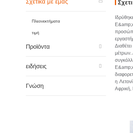
Σχετικά με εμάς
Σχετι
Ιδρύθηκ
Πλεονεκτήματα
Ε&amp;Α
προσώπο
τιμή
εργαστή
Προϊόντα
Διαθέτε
μέτρων. 
συγκόλλ
ειδήσεις
Ε&amp;Α
διαφορε
η Λετον
Γνώση
Αφρική, 