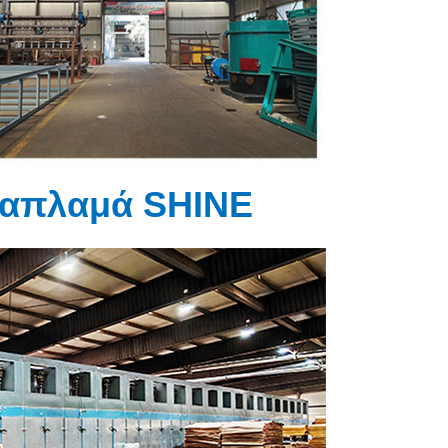
 καπλαμά SHINE