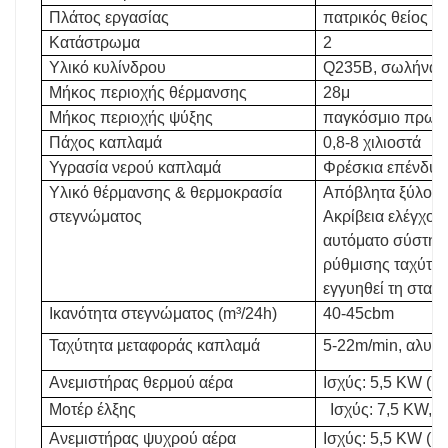
Πλάτος εργασίας
πατρικός θείος
Κατάστρωμα
2
Υλικό κυλίνδρου
Q235B, σωλήνας
Μήκος περιοχής θέρμανσης
28μ
Μήκος περιοχής ψύξης
παγκόσμιο πρωτ
Πάχος καπλαμά
0,8-8 χιλιοστά
Υγρασία νερού καπλαμά
Φρέσκια επένδυσ
Υλικό θέρμανσης & θερμοκρασία
Απόβλητα ξύλου,
στεγνώματος
Ακρίβεια ελέγχου
αυτόματο σύστημ
ρύθμισης ταχύτητ
εγγυηθεί τη σταθε
Ικανότητα στεγνώματος (m³/24h)
40-45cbm
Ταχύτητα μεταφοράς καπλαμά
5-22m/min, αλυσ
Ανεμιστήρας θερμού αέρα
Ισχύς: 5,5 KW (7 
Μοτέρ έλξης
Ισχύς: 7,5 KW, έ
Ανεμιστήρας ψυχρού αέρα
Ισχύς: 5,5 KW (1 