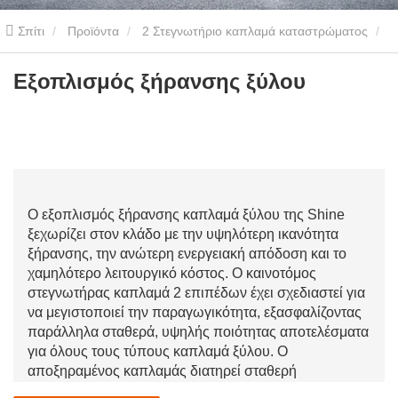
Σπίτι
Προϊόντα
2 Στεγνωτήριο καπλαμά καταστρώματος
1.6m3/h Στεγνωτήριο Καπλαμά
Εξοπλισμός ξήρανσης ξύλου
Εξοπλισμός ξήρανσης ξύλου
Ο εξοπλισμός ξήρανσης καπλαμά ξύλου της Shine
ξεχωρίζει στον κλάδο με την υψηλότερη ικανότητα
ξήρανσης, την ανώτερη ενεργειακή απόδοση και το
χαμηλότερο λειτουργικό κόστος. Ο καινοτόμος
στεγνωτήρας καπλαμά 2 επιπέδων έχει σχεδιαστεί για
να μεγιστοποιεί την παραγωγικότητα, εξασφαλίζοντας
παράλληλα σταθερά, υψηλής ποιότητας αποτελέσματα
για όλους τους τύπους καπλαμά ξύλου. Ο
αποξηραμένος καπλαμάς διατηρεί σταθερή
περιεκτικότητα σε υγρασία σε όλη την επιφάνεια,