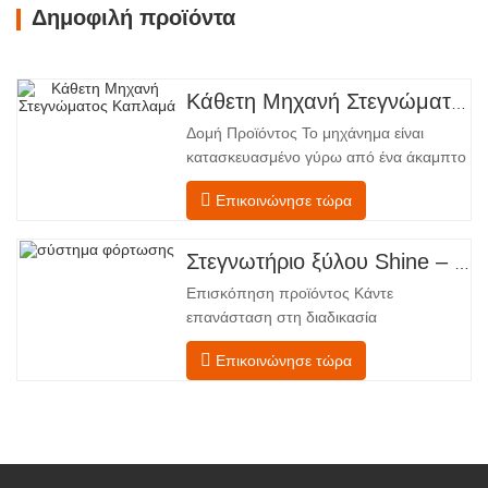
Δημοφιλή προϊόντα
Κάθετη Μηχανή Στεγνώματος Καπλαμά
Δομή Προϊόντος Το μηχάνημα είναι
κατασκευασμένο γύρω από ένα άκαμπτο
χαλύβδινο πλαίσιο που υποστηρίζει
Επικοινώνησε τώρα
τέσσερις ενσωματωμένες λειτουργικές
ζώνες, διατεταγμένες σε γραμμική ροή
από την τροφοδοσία έως την
Στεγνωτήριο ξύλου Shine – Πλήρες πρότυπο μεταφόρτωσης προϊόντος
εκφόρτωση. Τμήμα Τροφοδοσίας –
Επισκόπηση προϊόντος Κάντε
Εξοπλισμένο με έναν μεταφορέα
επανάσταση στη διαδικασία
τροφοδοσίας και έναν μηχανισμό
στεγνώματος του καπλαμά σας με την
Επικοινώνησε τώρα
προηγμένη τεχνολογία Shenghuai Ο
κύλινδρος λάμψηςΣτεγνωτήριο
καπλαμά αντιπροσωπεύει μια σημαντική
ανακάλυψη καπλαμάς ξύλουτεχνολογία
επεξεργασίας. Σχεδιασμένο για
κατασκευαστές κόντρα πλακέ,