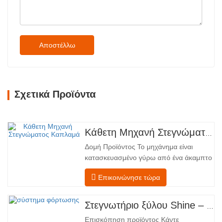
Αποστέλλω
Σχετικά Προϊόντα
Κάθετη Μηχανή Στεγνώματος Καπλαμά
Δομή Προϊόντος Το μηχάνημα είναι
κατασκευασμένο γύρω από ένα άκαμπτο
χαλύβδινο πλαίσιο που υποστηρίζει
Επικοινώνησε τώρα
τέσσερις ενσωματωμένες λειτουργικές
ζώνες, διατεταγμένες σε γραμμική ροή
από την τροφοδοσία έως την
Στεγνωτήριο ξύλου Shine – Πλήρες πρότυπο μεταφόρτωσης προϊόντος
εκφόρτωση. Τμήμα Τροφοδοσίας –
Επισκόπηση προϊόντος Κάντε