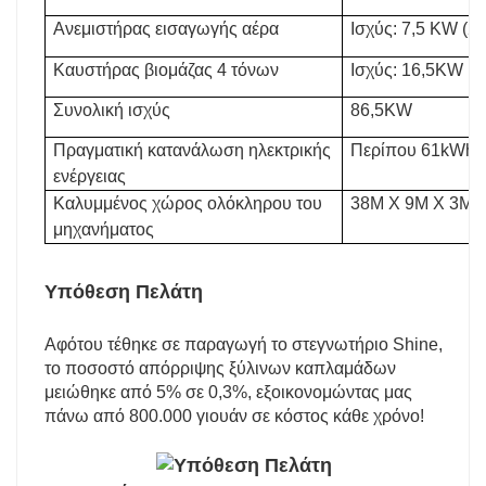
Ανεμιστήρας εισαγωγής αέρα
Ισχύς: 7,5 KW (2 
Καυστήρας βιομάζας 4 τόνων
Ισχύς: 16,5KW
Συνολική ισχύς
86,5KW
Πραγματική κατανάλωση ηλεκτρικής
Περίπου 61kWh 
ενέργειας
Καλυμμένος χώρος ολόκληρου του
38M X 9M X 3M
μηχανήματος
Υπόθεση Πελάτη
Αφότου τέθηκε σε παραγωγή το στεγνωτήριο Shine,
το ποσοστό απόρριψης ξύλινων καπλαμάδων
μειώθηκε από 5% σε 0,3%, εξοικονομώντας μας
πάνω από 800.000 γιουάν σε κόστος κάθε χρόνο!