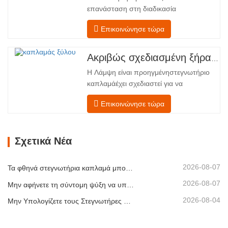
Εξοπλισμένο με έναν μεταφορέα
επανάσταση στη διαδικασία
τροφοδοσίας και έναν μηχανισμό…
στεγνώματος του καπλαμά σας με την
Επικοινώνησε τώρα
προηγμένη τεχνολογία Shenghuai Ο
κύλινδρος λάμψηςΣτεγνωτήριο
καπλαμά αντιπροσωπεύει μια σημαντική
Ακριβώς σχεδιασμένη ξήρανση για ανώτερη ποιότητα και απόδοση ξύλινων καπλαμάδων
ανακάλυψη καπλαμάς ξύλουτεχνολογία
Η Λάμψη είναι προηγμένηστεγνωτήριο
επεξεργασίας. Σχεδιασμένο για
καπλαμάέχει σχεδιαστεί για να
κατασκευαστές κόντρα πλακέ,
αντιμετωπίζει τις πιο συνηθισμένες
εργοστάσια καπλαμά…
Επικοινώνησε τώρα
προκλήσεις σεστέγνωμα καπλαμά:
ανομοιόμορφη περιεκτικότητα σε
υγρασία, ενεργειακή
Σχετικά Νέα
αναποτελεσματικότητα και κίνδυνος
ελαττωμάτων όπως στρέβλωση, ρωγμές
ή αποχρωματισμός. Κατακτώντας την
2026-08-07
Τα φθηνά στεγνωτήρια καπλαμά μπορούν να μειώσουν σιωπηλά το περιθώριο κέρδους σας
επιστήμη…
2026-08-07
Μην αφήνετε τη σύντομη ψύξη να υπονομεύσει τη στοίβαξη καπλαμά
2026-08-04
Μην Υπολογίζετε τους Στεγνωτήρες Καπλαμά Μόνο με Βάση τη Χωρητικότητα