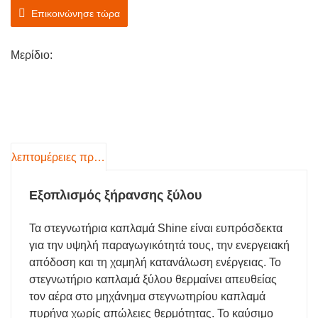
αποτρέποντας τη στρέβλωση ή την παραμόρφωση.
Επικοινώνησε τώρα
Μερίδιο:
λεπτομέρειες προιόντος
Εξοπλισμός ξήρανσης ξύλου
Τα στεγνωτήρια καπλαμά Shine είναι ευπρόσδεκτα
για την υψηλή παραγωγικότητά τους, την ενεργειακή
απόδοση και τη χαμηλή κατανάλωση ενέργειας. Το
στεγνωτήριο καπλαμά ξύλου θερμαίνει απευθείας
τον αέρα στο μηχάνημα στεγνωτηρίου καπλαμά
πυρήνα χωρίς απώλειες θερμότητας. Το καύσιμο