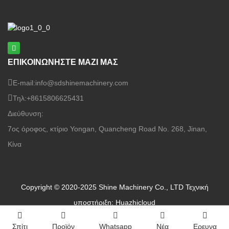
εργοστάσια καπλαμά
ΕΠΙΚΟΙΝΩΝΗΣΤΕ ΜΑΖΙ ΜΑΣ
E-mail:
info@sdshinemachinery.com
Τηλ:
+8615806625431
Διεύθυνση:
7ος όροφος, κτίριο Yongan, Quancheng Road No. 268, Jinan,
Κίνα
Copyright © 2020-2025 Shine Machinery Co., LTD
Τεχνική
υποστήριξη: Huazhicloud
Σπίτι
Προϊόν
Whatsapp
Νέα
Ερευνα