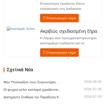
Επισκόπηση προϊόντος Κάντε
Εξοπλισμένο με έναν μεταφορέα
επανάσταση στη διαδικασία
τροφοδοσίας και έναν μηχανισμό…
στεγνώματος του καπλαμά σας με την
Επικοινώνησε τώρα
προηγμένη τεχνολογία Shenghuai Ο
κύλινδρος λάμψηςΣτεγνωτήριο
καπλαμά αντιπροσωπεύει μια σημαντική
Ακριβώς σχεδιασμένη ξήρανση για ανώτερη ποιότητα και απόδοση ξύλινων καπλαμάδων
ανακάλυψη καπλαμάς ξύλουτεχνολογία
Η Λάμψη είναι προηγμένηστεγνωτήριο
επεξεργασίας. Σχεδιασμένο για
καπλαμάέχει σχεδιαστεί για να
κατασκευαστές κόντρα πλακέ,
αντιμετωπίζει τις πιο συνηθισμένες
εργοστάσια καπλαμά…
Επικοινώνησε τώρα
προκλήσεις σεστέγνωμα καπλαμά:
ανομοιόμορφη περιεκτικότητα σε
υγρασία, ενεργειακή
Σχετικά Νέα
αναποτελεσματικότητα και κίνδυνος
ελαττωμάτων όπως στρέβλωση, ρωγμές
ή αποχρωματισμός. Κατακτώντας την
2026-08-04
Μην Υπολογίζετε τους Στεγνωτήρες Καπλαμά Μόνο με Βάση τη Χωρητικότητα
επιστήμη…
2026-07-30
Οι ψυχροί μύλοι καπλαμά χρειάζονται εξαγωγή πριν από περισσότερη θερμότητα
2026-07-29
Διατηρήστε Σταθερή την Παράδοση Καπλαμά με Ελεγχόμενη Ξήρανση με Θερμό Αέρα