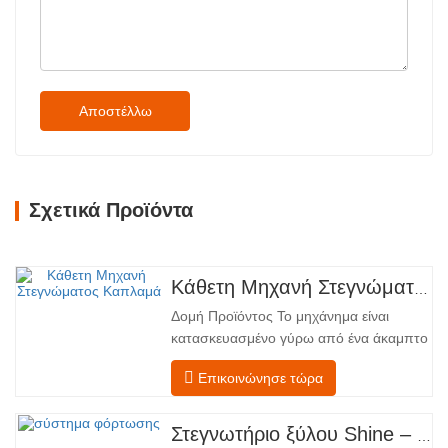
Αποστέλλω
Σχετικά Προϊόντα
Κάθετη Μηχανή Στεγνώματος Καπλαμά
Δομή Προϊόντος Το μηχάνημα είναι
κατασκευασμένο γύρω από ένα άκαμπτο
χαλύβδινο πλαίσιο που υποστηρίζει
Επικοινώνησε τώρα
τέσσερις ενσωματωμένες λειτουργικές
ζώνες, διατεταγμένες σε γραμμική ροή
από την τροφοδοσία έως την
Στεγνωτήριο ξύλου Shine – Πλήρες πρότυπο μεταφόρτωσης προϊόντος
εκφόρτωση. Τμήμα Τροφοδοσίας –