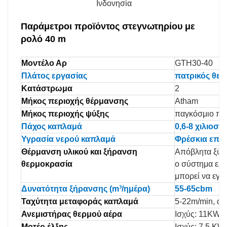
Ινδονησία
Παράμετροι προϊόντος στεγνωτηρίου με
ρολό 40 m
Μοντέλο Αρ
GTH30-40
Πλάτος εργασίας
πατρικός θεί
Κατάστρωμα
2
Μήκος περιοχής θέρμανσης
Atham
Μήκος περιοχής ψύξης
παγκόσμιο π
Πάχος καπλαμά
0,6-8 χιλιοστ
Υγρασία νερού καπλαμά
Φρέσκια επέ
Θέρμανση υλικού και ξήρανση
Απόβλητα ξύλ
θερμοκρασία
ο σύστημα ελέ
μπορεί να εγγυ
Δυνατότητα ξήρανσης (m³/ημέρα)
55-65cbm
Ταχύτητα μεταφοράς καπλαμά
5-22m/min, αλ
Ανεμιστήρας θερμού αέρα
Ισχύς: 11KW (9
Μοτέρ έλξης
Ισχύς: 7,5 KW,