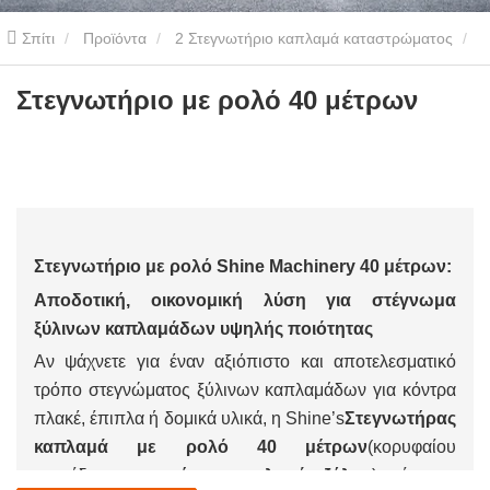
Σπίτι
Προϊόντα
2 Στεγνωτήριο καπλαμά καταστρώματος
2.5m3/h Στεγνωτήριο Καπλαμά
Στεγνωτήριο με ρολό 40 μέτρων
Στεγνωτήριο με ρολό 40 μέτρων
Στεγνωτήριο με ρολό Shine Machinery 40 μέτρων:
Αποδοτική, οικονομική λύση για στέγνωμα
ξύλινων καπλαμάδων υψηλής ποιότητας
Αν ψάχνετε για έναν αξιόπιστο και αποτελεσματικό
τρόπο στεγνώματος ξύλινων καπλαμάδων για κόντρα
πλακέ, έπιπλα ή δομικά υλικά, η Shine’s
Στεγνωτήρας
καπλαμά με ρολό 40 μέτρων
(κορυφαίου
επιπέδου
στεγνωτήριο καπλαμά ξύλου
) είναι η