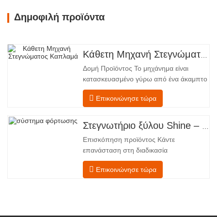
Δημοφιλή προϊόντα
Κάθετη Μηχανή Στεγνώματος Καπλαμά
Δομή Προϊόντος Το μηχάνημα είναι
κατασκευασμένο γύρω από ένα άκαμπτο
χαλύβδινο πλαίσιο που υποστηρίζει
Επικοινώνησε τώρα
τέσσερις ενσωματωμένες λειτουργικές
ζώνες, διατεταγμένες σε γραμμική ροή
από την τροφοδοσία έως την
Στεγνωτήριο ξύλου Shine – Πλήρες πρότυπο μεταφόρτωσης προϊόντος
εκφόρτωση. Τμήμα Τροφοδοσίας –
Επισκόπηση προϊόντος Κάντε
Εξοπλισμένο με έναν μεταφορέα
επανάσταση στη διαδικασία
τροφοδοσίας και έναν μηχανισμό
στεγνώματος του καπλαμά σας με την
Επικοινώνησε τώρα
προηγμένη τεχνολογία Shenghuai Ο
κύλινδρος λάμψηςΣτεγνωτήριο
καπλαμά αντιπροσωπεύει μια σημαντική
ανακάλυψη καπλαμάς ξύλουτεχνολογία
επεξεργασίας. Σχεδιασμένο για