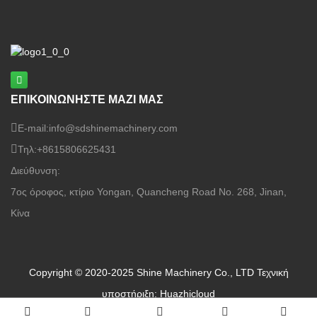
κατασκευαστές κόντρα πλακέ,
εργοστάσια καπλαμά
ΕΠΙΚΟΙΝΩΝΗΣΤΕ ΜΑΖΙ ΜΑΣ
E-mail:
info@sdshinemachinery.com
Τηλ:
+8615806625431
Διεύθυνση:
7ος όροφος, κτίριο Yongan, Quancheng Road No. 268, Jinan,
Κίνα
Copyright © 2020-2025 Shine Machinery Co., LTD
Τεχνική
υποστήριξη: Huazhicloud