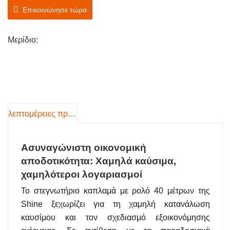
απάντηση. Σχεδιασμένο με γνώμονα τις σύγχρονες
Επικοινώνησε τώρα
ανάγκες ξυλουργικής από κόντρα πλακέ, αυτό το
μηχάνημα συνδυάζει υψηλή απόδοση, χαμηλή
Μερίδιο:
κατανάλωση ενέργειας και έξυπνη προσαρμογή για να
προσφέρει εξαιρετικά αποτελέσματα—όλα αυτά
διατηρώντας παράλληλα υπό έλεγχο το λειτουργικό
σας κόστος.
λεπτομέρειες προιόντος
Ασυναγώνιστη οικονομική
αποδοτικότητα: Χαμηλά καύσιμα,
χαμηλότεροι λογαριασμοί
Το στεγνωτήριο καπλαμά με ρολό 40 μέτρων της
Shine ξεχωρίζει για τη χαμηλή κατανάλωση
καυσίμου και τον σχεδιασμό εξοικονόμησης