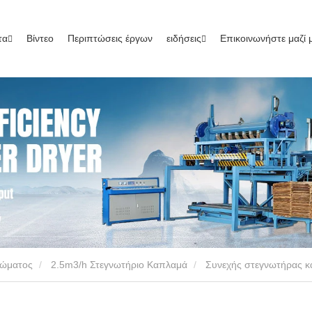
τα
Βίντεο
Περιπτώσεις έργων
ειδήσεις
Επικοινωνήστε μαζί 
ρώματος
2.5m3/h Στεγνωτήριο Καπλαμά
Συνεχής στεγνωτήρας 