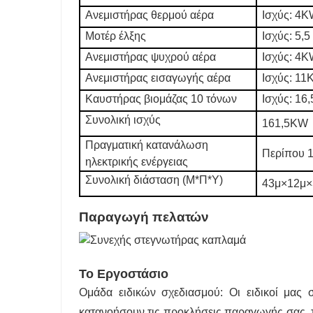
Ανεμιστήρας θερμού αέρα
Ισχύς: 4K
Μοτέρ έλξης
Ισχύς: 5,5
Ανεμιστήρας ψυχρού αέρα
Ισχύς: 4K
Ανεμιστήρας εισαγωγής αέρα
Ισχύς: 11
Καυστήρας βιομάζας 10 τόνων
Ισχύς: 16
Συνολική ισχύς
161,5KW
Πραγματική κατανάλωση
Περίπου 
ηλεκτρικής ενέργειας
Συνολική διάσταση (Μ*Π*Υ)
43μ×12μ×
Παραγωγή πελατών
Το Εργοστάσιο
Ομάδα ειδικών σχεδιασμού: Οι ειδικοί μας 
κατανοήσουν τις προκλήσεις παραγωγής σας, 