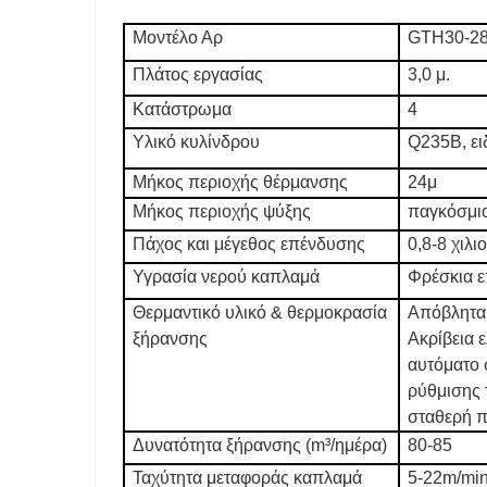
Μοντέλο Αρ
GTH30-2
Πλάτος εργασίας
3,0 μ.
Κατάστρωμα
4
Υλικό κυλίνδρου
Q235B, ει
Μήκος περιοχής θέρμανσης
24μ
Μήκος περιοχής ψύξης
παγκόσμι
Πάχος και μέγεθος επένδυσης
0,8-8 χιλι
Υγρασία νερού καπλαμά
Φρέσκια 
Θερμαντικό υλικό & θερμοκρασία
Απόβλητα 
ξήρανσης
Ακρίβεια 
αυτόματο 
ρύθμισης 
σταθερή π
Δυνατότητα ξήρανσης (m³/ημέρα)
80-85
Ταχύτητα μεταφοράς καπλαμά
5-22m/min