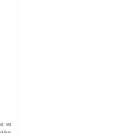
ια να
υλάμε