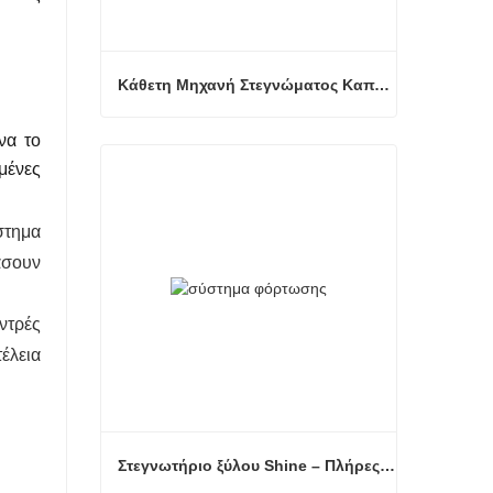
Κάθετη Μηχανή Στεγνώματος Καπλαμά
να το
Κάθετη Μηχανή Στεγνώματος Καπλαμά
μένες
Επικοινώνησε τώρα
στημα
άσουν
ντρές
έλεια
Στεγνωτήριο ξύλου Shine – Πλήρες πρότυπο μεταφόρτωσης προϊόντος