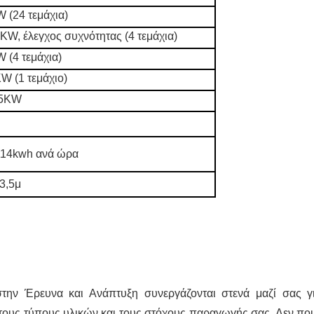
W (24 τεμάχια)
 KW, έλεγχος συχνότητας (4 τεμάχια)
W (4 τεμάχια)
KW (1 τεμάχιο)
,5KW
114kwh ανά ώρα
3,5μ
στην Έρευνα και Ανάπτυξη συνεργάζονται στενά μαζί σας γ
τους τύπους υλικών και τους στόχους παραγωγής σας. Δεν πο