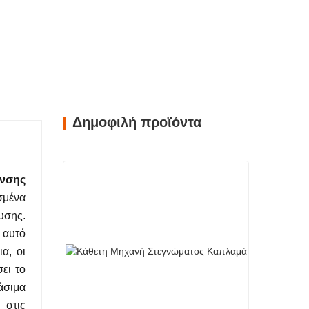
Δημοφιλή προϊόντα
ανσης
σμένα
υσης.
 αυτό
α, οι
ει το
άσιμα
 στις