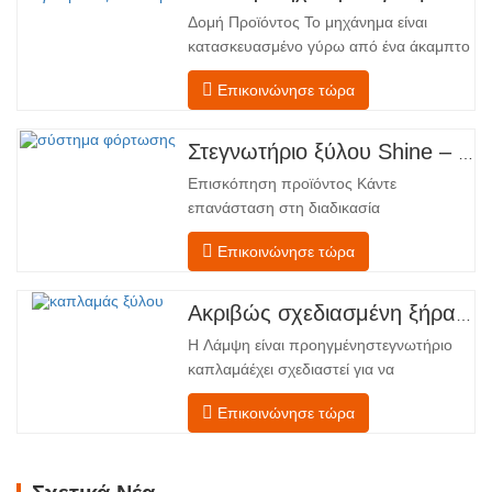
Δομή Προϊόντος Το μηχάνημα είναι
κατασκευασμένο γύρω από ένα άκαμπτο
χαλύβδινο πλαίσιο που υποστηρίζει
Επικοινώνησε τώρα
τέσσερις ενσωματωμένες λειτουργικές
ζώνες, διατεταγμένες σε γραμμική ροή
από την τροφοδοσία έως την
Στεγνωτήριο ξύλου Shine – Πλήρες πρότυπο μεταφόρτωσης προϊόντος
εκφόρτωση. Τμήμα Τροφοδοσίας –
Επισκόπηση προϊόντος Κάντε
Εξοπλισμένο με έναν μεταφορέα
επανάσταση στη διαδικασία
τροφοδοσίας και έναν μηχανισμό…
στεγνώματος του καπλαμά σας με την
Επικοινώνησε τώρα
προηγμένη τεχνολογία Shenghuai Ο
κύλινδρος λάμψηςΣτεγνωτήριο
καπλαμά αντιπροσωπεύει μια σημαντική
Ακριβώς σχεδιασμένη ξήρανση για ανώτερη ποιότητα και απόδοση ξύλινων καπλαμάδων
ανακάλυψη καπλαμάς ξύλουτεχνολογία
Η Λάμψη είναι προηγμένηστεγνωτήριο
επεξεργασίας. Σχεδιασμένο για
καπλαμάέχει σχεδιαστεί για να
κατασκευαστές κόντρα πλακέ,
αντιμετωπίζει τις πιο συνηθισμένες
εργοστάσια καπλαμά…
Επικοινώνησε τώρα
προκλήσεις σεστέγνωμα καπλαμά:
ανομοιόμορφη περιεκτικότητα σε
υγρασία, ενεργειακή
αναποτελεσματικότητα και κίνδυνος