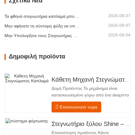
Σχετικά Νέα
ελαττωμάτων όπως στρέβλωση, ρωγμές
ή αποχρωματισμός. Κατακτώντας την
2026-08-07
Τα φθηνά στεγνωτήρια καπλαμά μπορούν να μειώσουν σιωπηλά το περιθώριο κέρδους σας
επιστήμη…
2026-08-07
Μην αφήνετε τη σύντομη ψύξη να υπονομεύσει τη στοίβαξη καπλαμά
2026-08-04
Μην Υπολογίζετε τους Στεγνωτήρες Καπλαμά Μόνο με Βάση τη Χωρητικότητα
Δημοφιλή προϊόντα
Κάθετη Μηχανή Στεγνώματος Καπλαμά
Δομή Προϊόντος Το μηχάνημα είναι
κατασκευασμένο γύρω από ένα άκαμπτο
χαλύβδινο πλαίσιο που υποστηρίζει
Επικοινώνησε τώρα
τέσσερις ενσωματωμένες λειτουργικές
ζώνες, διατεταγμένες σε γραμμική ροή
από την τροφοδοσία έως την
Στεγνωτήριο ξύλου Shine – Πλήρες πρότυπο μεταφόρτωσης προϊόντος
εκφόρτωση. Τμήμα Τροφοδοσίας –
Επισκόπηση προϊόντος Κάντε
Εξοπλισμένο με έναν μεταφορέα