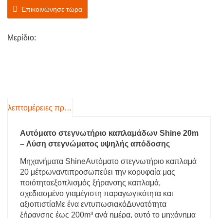
500 βαθμών Κελσίου και αντοχή σε χαμηλή
Επικοινώνησε τώρα
θερμοκρασία -20 βαθμών Κελσίου, η οποία δεν
απαιτεί έγχυση λαδιού και είναι εύκολη στη
Μερίδιο:
συντήρηση κατά την καθημερινή λειτουργία.
λεπτομέρειες προιόντος
Αυτόματο στεγνωτήριο καπλαμάδων Shine 20m
– Λύση στεγνώματος υψηλής απόδοσης
Μηχανήματα Shine
Αυτόματο στεγνωτήριο καπλαμά
20 μέτρων
αντιπροσωπεύει την κορυφαία μας
ποιότητα
εξοπλισμός ξήρανσης καπλαμά
,
σχεδιασμένο για
μέγιστη παραγωγικότητα και
αξιοπιστία
Με ένα εντυπωσιακό
Δυνατότητα
ξήρανσης έως 200m³ ανά ημέρα
, αυτό το μηχάνημα