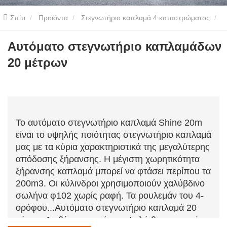
Σπίτι
Προϊόντα
Στεγνωτήριο καπλαμά 4 καταστρώματος
2.5m3/h Στεγνωτήριο Καπλαμά
Αυτόματο στεγνωτήριο
Αυτόματο στεγνωτήριο καπλαμάδων
20 μέτρων
καπλαμάδων 20 μέτρων
Το αυτόματο στεγνωτήριο καπλαμά Shine 20m
είναι το υψηλής ποιότητας στεγνωτήριο καπλαμά
μας με τα κύρια χαρακτηριστικά της μεγαλύτερης
απόδοσης ξήρανσης. Η μέγιστη χωρητικότητα
ξήρανσης καπλαμά μπορεί να φτάσει περίπου τα
200m3. Οι κύλινδροι χρησιμοποιούν χαλύβδινο
σωλήνα φ102 χωρίς ραφή. Τα ρουλεμάν του 4-
ορόφου...
Αυτόματο στεγνωτήριο καπλαμά 20
μέτρων
Διαθέτει αντοχή σε υψηλή θερμοκρασία