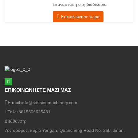
επανάσταση στη διαδικασία
τροφοδοσίας και έναν μηχανισμό
στεγνώματος του καπλαμά σας με την
Επικοινώνησε τώρα
προηγμένη τεχνολογία Shenghuai Ο
κύλινδρος λάμψηςΣτεγνωτήριο
καπλαμά αντιπροσωπεύει μια σημαντική
ανακάλυψη καπλαμάς ξύλουτεχνολογία
επεξεργασίας. Σχεδιασμένο για
κατασκευαστές κόντρα πλακέ,
εργοστάσια καπλαμά
ΕΠΙΚΟΙΝΩΝΗΣΤΕ ΜΑΖΙ ΜΑΣ
E-mail:
info@sdshinemachinery.com
Τηλ:
+8615806625431
Διεύθυνση:
7ος όροφος, κτίριο Yongan, Quancheng Road No. 268, Jinan,