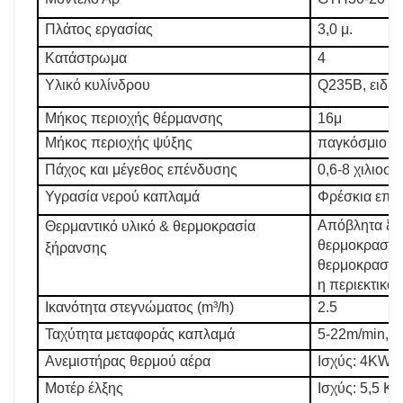
Πλάτος εργασίας
3,0 μ.
Κατάστρωμα
4
Υλικό κυλίνδρου
Q235B, ειδι
Μήκος περιοχής θέρμανσης
16μ
Μήκος περιοχής ψύξης
παγκόσμιο 
Πάχος και μέγεθος επένδυσης
0,6-8 χιλιοστ
Υγρασία νερού καπλαμά
Φρέσκια επέ
Απόβλητα ξύλ
Θερμαντικό υλικό & θερμοκρασία
θερμοκρασίας
ξήρανσης
θερμοκρασίας
η περιεκτικότ
Ικανότητα στεγνώματος (m³/h)
2.5
Ταχύτητα μεταφοράς καπλαμά
5-22m/min, α
Ανεμιστήρας θερμού αέρα
Ισχύς: 4KW (
Μοτέρ έλξης
Ισχύς: 5,5 KW