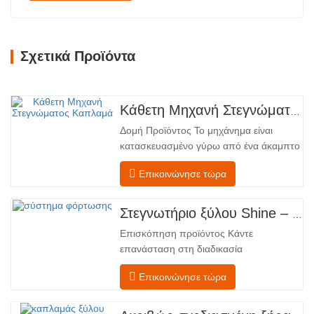
Σχετικά Προϊόντα
Κάθετη Μηχανή Στεγνώματος Καπλαμά
Δομή Προϊόντος Το μηχάνημα είναι
κατασκευασμένο γύρω από ένα άκαμπτο
χαλύβδινο πλαίσιο που υποστηρίζει
Επικοινώνησε τώρα
τέσσερις ενσωματωμένες λειτουργικές
ζώνες, διατεταγμένες σε γραμμική ροή
από την τροφοδοσία έως την
Στεγνωτήριο ξύλου Shine – Πλήρες πρότυπο μεταφόρτωσης προϊόντος
εκφόρτωση. Τμήμα Τροφοδοσίας –
Επισκόπηση προϊόντος Κάντε
Εξοπλισμένο με έναν μεταφορέα
επανάσταση στη διαδικασία
τροφοδοσίας και έναν μηχανισμό…
στεγνώματος του καπλαμά σας με την
Επικοινώνησε τώρα
προηγμένη τεχνολογία Shenghuai Ο
κύλινδρος λάμψηςΣτεγνωτήριο
καπλαμά αντιπροσωπεύει μια σημαντική