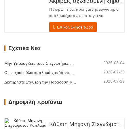
Ακριβώς σχεδιασμένη ξήρανση για ανώτερη ποιότητα και απόδοση ξύλινων καπλαμάδων
ανακάλυψη καπλαμάς ξύλουτεχνολογία
Η Λάμψη είναι προηγμένηστεγνωτήριο
επεξεργασίας. Σχεδιασμένο για
καπλαμάέχει σχεδιαστεί για να
κατασκευαστές κόντρα πλακέ,
αντιμετωπίζει τις πιο συνηθισμένες
εργοστάσια καπλαμά…
Επικοινώνησε τώρα
προκλήσεις σεστέγνωμα καπλαμά:
ανομοιόμορφη περιεκτικότητα σε
υγρασία, ενεργειακή
Σχετικά Νέα
αναποτελεσματικότητα και κίνδυνος
ελαττωμάτων όπως στρέβλωση, ρωγμές
ή αποχρωματισμός. Κατακτώντας την
2026-08-04
Μην Υπολογίζετε τους Στεγνωτήρες Καπλαμά Μόνο με Βάση τη Χωρητικότητα
επιστήμη…
2026-07-30
Οι ψυχροί μύλοι καπλαμά χρειάζονται εξαγωγή πριν από περισσότερη θερμότητα
2026-07-29
Διατηρήστε Σταθερή την Παράδοση Καπλαμά με Ελεγχόμενη Ξήρανση με Θερμό Αέρα
Δημοφιλή προϊόντα
Κάθετη Μηχανή Στεγνώματος Καπλαμά