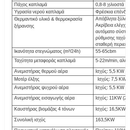
Πάχος καπλαμά
0,8-8 χιλιοστά
Υγρασία νερού καπλαμά
Φρέσκια επένδυ
Απόβλητα ξύλου,
Θερμαντικό υλικό & θερμοκρασία
Ακρίβεια ελέγχο
ξήρανσης
αυτόματο σύστημ
ρύθμισης ταχύτητ
σταθερή περιεκτ
Ικανότητα στεγνώματος (m³/24h)
55-65cbm
Ταχύτητα μεταφοράς καπλαμά
5-22m/min, αλυσ
Ανεμιστήρας θερμού αέρα
Ισχύς: 5,5 KW (9
Μοτέρ έλξης
Ισχύς: 7,5 KW, 
Ανεμιστήρας ψυχρού αέρα
Ισχύς: 5,5 KW (1
Ανεμιστήρας εισαγωγής αέρα
Ισχύς: 11KW (2 τ
Καυστήρας βιομάζας 4 τόνων
Ισχύς: 16,5KW
Συνολική ισχύς
163,5KW