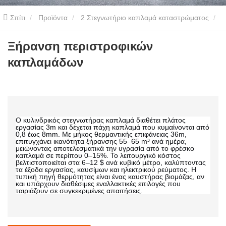
Σπίτι
Προϊόντα
2 Στεγνωτήριο καπλαμά καταστρώματος
2.5m3/h Στεγνωτήριο Καπλαμά
Ξήρανση περιστροφικών
Ξήρανση περιστροφικών
καπλαμάδων
καπλαμάδων
Ο κυλινδρικός στεγνωτήρας καπλαμά διαθέτει πλάτος
εργασίας 3m και δέχεται πάχη καπλαμά που κυμαίνονται από
0,8 έως 8mm. Με μήκος θερμαντικής επιφάνειας 36m,
επιτυγχάνει ικανότητα ξήρανσης 55–65 m³ ανά ημέρα,
μειώνοντας αποτελεσματικά την υγρασία από το φρέσκο ​​
καπλαμά σε περίπου 0–15%. Το λειτουργικό κόστος
βελτιστοποιείται στα 6–12 $ ανά κυβικό μέτρο, καλύπτοντας
τα έξοδα εργασίας, καυσίμων και ηλεκτρικού ρεύματος. Η
τυπική πηγή θερμότητας είναι ένας καυστήρας βιομάζας, αν
και υπάρχουν διαθέσιμες εναλλακτικές επιλογές που
ταιριάζουν σε συγκεκριμένες απαιτήσεις.