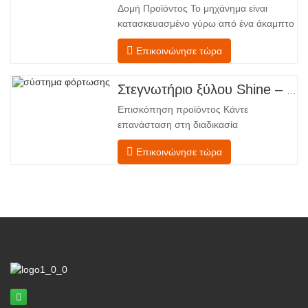
Δομή Προϊόντος Το μηχάνημα είναι
κατασκευασμένο γύρω από ένα άκαμπτο
χαλύβδινο πλαίσιο που υποστηρίζει
Επικοινώνησε τώρα
τέσσερις ενσωματωμένες λειτουργικές
ζώνες, διατεταγμένες σε γραμμική ροή
από την τροφοδοσία έως την
Στεγνωτήριο ξύλου Shine – Πλήρες πρότυπο μεταφόρτωσης προϊόντος
εκφόρτωση. Τμήμα Τροφοδοσίας –
Επισκόπηση προϊόντος Κάντε
Εξοπλισμένο με έναν μεταφορέα
επανάσταση στη διαδικασία
τροφοδοσίας και έναν μηχανισμό
στεγνώματος του καπλαμά σας με την
Επικοινώνησε τώρα
προηγμένη τεχνολογία Shenghuai Ο
κύλινδρος λάμψηςΣτεγνωτήριο
καπλαμά αντιπροσωπεύει μια σημαντική
ανακάλυψη καπλαμάς ξύλουτεχνολογία
επεξεργασίας. Σχεδιασμένο για
κατασκευαστές κόντρα πλακέ,
εργοστάσια καπλαμά