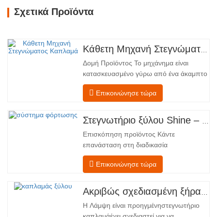
Σχετικά Προϊόντα
Κάθετη Μηχανή Στεγνώματος Καπλαμά
Δομή Προϊόντος Το μηχάνημα είναι
κατασκευασμένο γύρω από ένα άκαμπτο
χαλύβδινο πλαίσιο που υποστηρίζει
Επικοινώνησε τώρα
τέσσερις ενσωματωμένες λειτουργικές
ζώνες, διατεταγμένες σε γραμμική ροή
από την τροφοδοσία έως την
Στεγνωτήριο ξύλου Shine – Πλήρες πρότυπο μεταφόρτωσης προϊόντος
εκφόρτωση. Τμήμα Τροφοδοσίας –
Επισκόπηση προϊόντος Κάντε
Εξοπλισμένο με έναν μεταφορέα
επανάσταση στη διαδικασία
τροφοδοσίας και έναν μηχανισμό…
στεγνώματος του καπλαμά σας με την
Επικοινώνησε τώρα
προηγμένη τεχνολογία Shenghuai Ο
κύλινδρος λάμψηςΣτεγνωτήριο
καπλαμά αντιπροσωπεύει μια σημαντική
Ακριβώς σχεδιασμένη ξήρανση για ανώτερη ποιότητα και απόδοση ξύλινων καπλαμάδων
ανακάλυψη καπλαμάς ξύλουτεχνολογία
Η Λάμψη είναι προηγμένηστεγνωτήριο
επεξεργασίας. Σχεδιασμένο για
καπλαμάέχει σχεδιαστεί για να