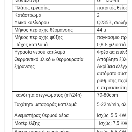
Μοντέλο Αρ
GTH30-48
Πλάτος εργασίας
πατρικός θείος
Κατάστρωμα
2
Υλικό κυλίνδρου
Q235B, σωλήνας
Μήκος περιοχής θέρμανσης
44 μ
Μήκος περιοχής ψύξης
παγκόσμιο πρω
Πάχος καπλαμά
0,8-8 χιλιοστά
Υγρασία νερού καπλαμά
Φρέσκια επένδυ
Θερμαντικό υλικό & θερμοκρασία
Απόβλητα ξύλου,
ξήρανσης
Ακρίβεια ελέγχο
αυτόματο σύστημ
ρύθμισης ταχύτητ
η περιεκτικότητα
Ικανότητα στεγνώματος (m³/24h)
70-80cbm
Ταχύτητα μεταφοράς καπλαμά
5-22m/min, αλυσ
Ανεμιστήρας θερμού αέρα
Ισχύς: 5,5 KW (1
Μοτέρ έλξης
Ισχύς: 7,5 KW, 
Ανεμιστήρας ψυχρού αέρα
Ισχύς: 5,5 KW (1