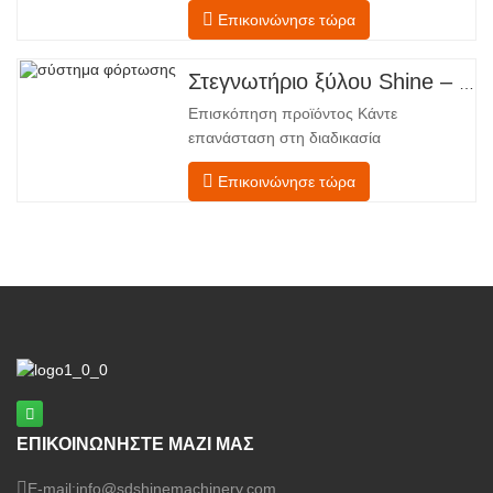
χαλύβδινο πλαίσιο που υποστηρίζει
Επικοινώνησε τώρα
τέσσερις ενσωματωμένες λειτουργικές
ζώνες, διατεταγμένες σε γραμμική ροή
από την τροφοδοσία έως την
Στεγνωτήριο ξύλου Shine – Πλήρες πρότυπο μεταφόρτωσης προϊόντος
εκφόρτωση. Τμήμα Τροφοδοσίας –
Επισκόπηση προϊόντος Κάντε
Εξοπλισμένο με έναν μεταφορέα
επανάσταση στη διαδικασία
τροφοδοσίας και έναν μηχανισμό
στεγνώματος του καπλαμά σας με την
Επικοινώνησε τώρα
προηγμένη τεχνολογία Shenghuai Ο
κύλινδρος λάμψηςΣτεγνωτήριο
καπλαμά αντιπροσωπεύει μια σημαντική
ανακάλυψη καπλαμάς ξύλουτεχνολογία
επεξεργασίας. Σχεδιασμένο για
κατασκευαστές κόντρα πλακέ,
εργοστάσια καπλαμά
ΕΠΙΚΟΙΝΩΝΗΣΤΕ ΜΑΖΙ ΜΑΣ
E-mail:
info@sdshinemachinery.com