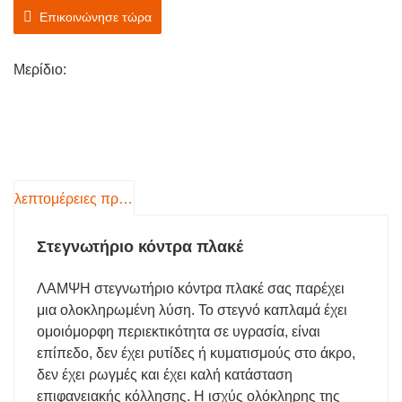
μειώνοντας αποτελεσματικά την υγρασία του καπλαμά
Επικοινώνησε τώρα
από φρέσκια κατάσταση σε 0-15% για βέλτιστη
ποιότητα κατασκευής κόντρα πλακέ.
Μερίδιο:
λεπτομέρειες προιόντος
Στεγνωτήριο κόντρα πλακέ
ΛΑΜΨΗ
στεγνωτήριο κόντρα πλακέ
σας παρέχει
μια ολοκληρωμένη λύση. Το στεγνό καπλαμά έχει
ομοιόμορφη περιεκτικότητα σε υγρασία, είναι
επίπεδο, δεν έχει ρυτίδες ή κυματισμούς στο άκρο,
δεν έχει ρωγμές και έχει καλή κατάσταση
επιφανειακής κόλλησης. Η ισχύς ολόκληρης της