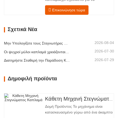
κατασκευαστές κόντρα πλακέ,
αντιμετωπίζει τις πιο συνηθισμένες
εργοστάσια καπλαμά…
Επικοινώνησε τώρα
προκλήσεις σεστέγνωμα καπλαμά:
ανομοιόμορφη περιεκτικότητα σε
υγρασία, ενεργειακή
Σχετικά Νέα
αναποτελεσματικότητα και κίνδυνος
ελαττωμάτων όπως στρέβλωση, ρωγμές
ή αποχρωματισμός. Κατακτώντας την
2026-08-04
Μην Υπολογίζετε τους Στεγνωτήρες Καπλαμά Μόνο με Βάση τη Χωρητικότητα
επιστήμη…
2026-07-30
Οι ψυχροί μύλοι καπλαμά χρειάζονται εξαγωγή πριν από περισσότερη θερμότητα
2026-07-29
Διατηρήστε Σταθερή την Παράδοση Καπλαμά με Ελεγχόμενη Ξήρανση με Θερμό Αέρα
Δημοφιλή προϊόντα
Κάθετη Μηχανή Στεγνώματος Καπλαμά
Δομή Προϊόντος Το μηχάνημα είναι
κατασκευασμένο γύρω από ένα άκαμπτο