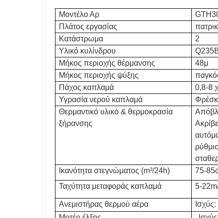
Μοντέλο Αρ
GTH30
Πλάτος εργασίας
πατρικ
Κατάστρωμα
2
Υλικό κυλίνδρου
Q235B
Μήκος περιοχής θέρμανσης
48μ
Μήκος περιοχής ψύξης
παγκό
Πάχος καπλαμά
0,8-8 
Υγρασία νερού καπλαμά
Φρέσκ
Θερμαντικό υλικό & θερμοκρασία
Απόβλ
ξήρανσης
Ακρίβε
αυτόμα
ρύθμισ
σταθερ
Ικανότητα στεγνώματος (m³/24h)
75-85
Ταχύτητα μεταφοράς καπλαμά
5-22m
Ανεμιστήρας θερμού αέρα
Ισχύς:
Μοτέρ έλξης
Ισχύς