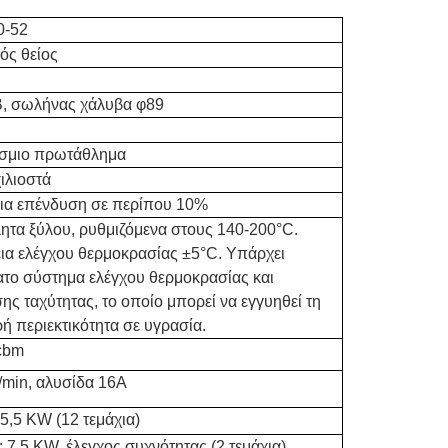
-52
ός θείος
, σωλήνας χάλυβα φ89
σμιο πρωτάθλημα
χιλιοστά
ια επένδυση σε περίπου 10%
ητα ξύλου, ρυθμιζόμενα στους 140-200°C.
ια ελέγχου θερμοκρασίας ±5°C. Υπάρχει
το σύστημα ελέγχου θερμοκρασίας και
ης ταχύτητας, το οποίο μπορεί να εγγυηθεί τη
ή περιεκτικότητα σε υγρασία.
cbm
/min, αλυσίδα 16A
 5,5 KW (12 τεμάχια)
: 7,5 KW, έλεγχος συχνότητας (2 τεμάχια)