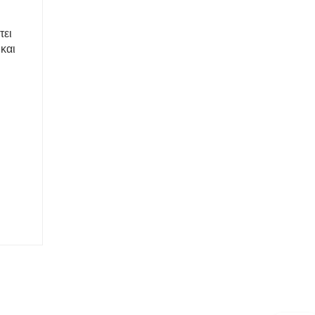
τει
και