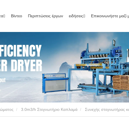
τα
Βίντεο
Περιπτώσεις έργων
ειδήσεις
Επικοινωνήστε μαζί 
ρώματος
3.0m3/h Στεγνωτήριο Καπλαμά
Συνεχής στεγνωτήρας 