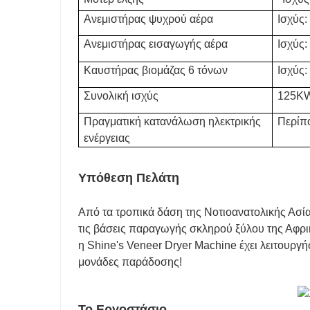
Ανεμιστήρας ψυχρού αέρα
Ισχύς:
Ανεμιστήρας εισαγωγής αέρα
Ισχύς:
Καυστήρας βιομάζας 6 τόνων
Ισχύς
Συνολική ισχύς
125K
Πραγματική κατανάλωση ηλεκτρικής
Περίπ
ενέργειας
Υπόθεση Πελάτη
Από τα τροπικά δάση της Νοτιοανατολικής Ασία
τις βάσεις παραγωγής σκληρού ξύλου της Αφρ
η Shine's Veneer Dryer Machine έχει λειτουργή
μονάδες παράδοσης!
Το Εργοστάσιο