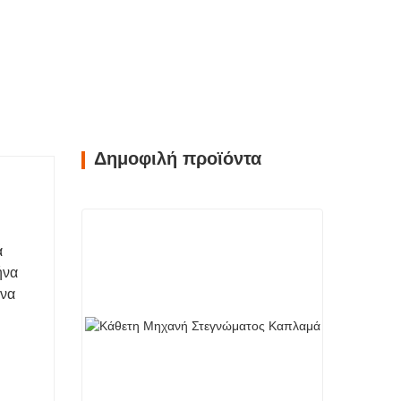
Δημοφιλή προϊόντα
ά
ήνα
 να
υ