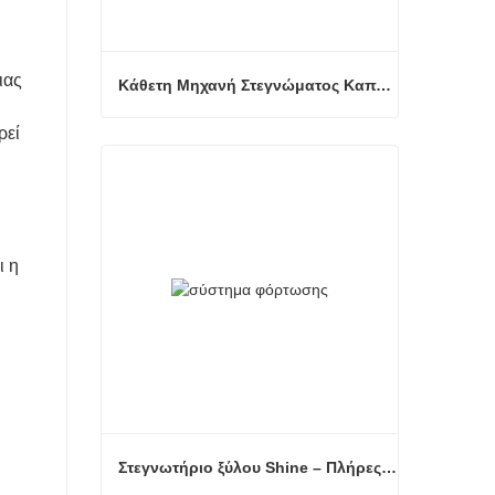
ιας
Κάθετη Μηχανή Στεγνώματος Καπλαμά
ρεί
Κάθετη Μηχανή Στεγνώματος Καπλαμά
Επικοινώνησε τώρα
ι η
Στεγνωτήριο ξύλου Shine – Πλήρες πρότυπο μεταφόρτωσης προϊόντος