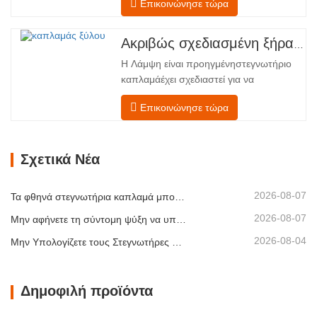
Επικοινώνησε τώρα
προηγμένη τεχνολογία Shenghuai Ο
κύλινδρος λάμψηςΣτεγνωτήριο
καπλαμά αντιπροσωπεύει μια σημαντική
Ακριβώς σχεδιασμένη ξήρανση για ανώτερη ποιότητα και απόδοση ξύλινων καπλαμάδων
ανακάλυψη καπλαμάς ξύλουτεχνολογία
Η Λάμψη είναι προηγμένηστεγνωτήριο
επεξεργασίας. Σχεδιασμένο για
καπλαμάέχει σχεδιαστεί για να
κατασκευαστές κόντρα πλακέ,
αντιμετωπίζει τις πιο συνηθισμένες
εργοστάσια καπλαμά…
Επικοινώνησε τώρα
προκλήσεις σεστέγνωμα καπλαμά:
ανομοιόμορφη περιεκτικότητα σε
υγρασία, ενεργειακή
Σχετικά Νέα
αναποτελεσματικότητα και κίνδυνος
ελαττωμάτων όπως στρέβλωση, ρωγμές
ή αποχρωματισμός. Κατακτώντας την
2026-08-07
Τα φθηνά στεγνωτήρια καπλαμά μπορούν να μειώσουν σιωπηλά το περιθώριο κέρδους σας
επιστήμη…
2026-08-07
Μην αφήνετε τη σύντομη ψύξη να υπονομεύσει τη στοίβαξη καπλαμά
2026-08-04
Μην Υπολογίζετε τους Στεγνωτήρες Καπλαμά Μόνο με Βάση τη Χωρητικότητα
Δημοφιλή προϊόντα