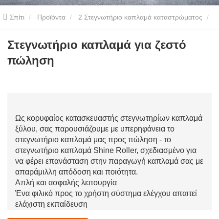
Σπίτι
Προϊόντα
2 Στεγνωτήριο καπλαμά καταστρώματος
3.0m3/h Στεγνωτήριο Καπλαμά
Στεγνωτήριο καπλαμά για ζεστό
Στεγνωτήριο καπλαμά για ζεστό
πώληση
πώληση
Ως κορυφαίος κατασκευαστής στεγνωτηρίων καπλαμά
ξύλου, σας παρουσιάζουμε με υπερηφάνεια το
στεγνωτήριο καπλαμά μας προς πώληση - το
στεγνωτήριο καπλαμά Shine Roller, σχεδιασμένο για
να φέρει επανάσταση στην παραγωγή καπλαμά σας με
απαράμιλλη απόδοση και ποιότητα.
Απλή και ασφαλής λειτουργία
Ένα φιλικό προς το χρήστη σύστημα ελέγχου απαιτεί
ελάχιστη εκπαίδευση
Ενσωματωμένα χαρακτηριστικά ασφαλείας που