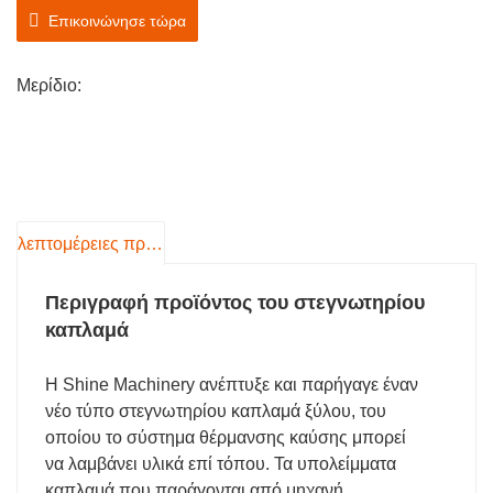
διασφαλίζουν την παραγωγή χωρίς ατυχήματα
Επικοινώνησε τώρα
Η πλήρως αυτοματοποιημένη διαδικασία μειώνει το
κόστος εργασίας
Μερίδιο:
Τέλεια αποτελέσματα στεγνώματος
Προσφέρει άψογη, λεία όψη χωρίς σημάδια από ρολό
Διατηρεί ομοιόμορφη περιεκτικότητα σε υγρασία
(στάνταρ 8-12%)
Διατηρεί το φυσικό χρώμα του ξύλου χωρίς
αποχρωματισμό
λεπτομέρειες προιόντος
Περιγραφή προϊόντος του στεγνωτηρίου
καπλαμά
Η Shine Machinery ανέπτυξε και παρήγαγε έναν
νέο τύπο στεγνωτηρίου καπλαμά ξύλου, του
οποίου το σύστημα θέρμανσης καύσης μπορεί
να λαμβάνει υλικά επί τόπου. Τα υπολείμματα
καπλαμά που παράγονται από μηχανή