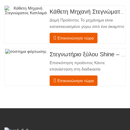
Κάθετη Μηχανή Στεγνώματος Καπλαμά
Δομή Προϊόντος Το μηχάνημα είναι
κατασκευασμένο γύρω από ένα άκαμπτο
χαλύβδινο πλαίσιο που υποστηρίζει
Επικοινώνησε τώρα
τέσσερις ενσωματωμένες λειτουργικές
ζώνες, διατεταγμένες σε γραμμική ροή
από την τροφοδοσία έως την
Στεγνωτήριο ξύλου Shine – Πλήρες πρότυπο μεταφόρτωσης προϊόντος
εκφόρτωση. Τμήμα Τροφοδοσίας –
Επισκόπηση προϊόντος Κάντε
Εξοπλισμένο με έναν μεταφορέα
επανάσταση στη διαδικασία
τροφοδοσίας και έναν μηχανισμό
στεγνώματος του καπλαμά σας με την
Επικοινώνησε τώρα
προηγμένη τεχνολογία Shenghuai Ο
κύλινδρος λάμψηςΣτεγνωτήριο
καπλαμά αντιπροσωπεύει μια σημαντική
ανακάλυψη καπλαμάς ξύλουτεχνολογία
επεξεργασίας. Σχεδιασμένο για
κατασκευαστές κόντρα πλακέ,
εργοστάσια καπλαμά