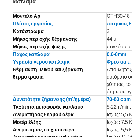
καπλαμά
Μοντέλο Αρ
GTH30-48
Πλάτος εργασίας
πατρικός θεί
Κατάστρωμα
2
Μήκος περιοχής θέρμανσης
44 μ
Μήκος περιοχής ψύξης
παγκόσμιο π
Πάχος καπλαμά
0,6-8mm
Υγρασία νερού καπλαμά
Φρέσκια επέ
Θέρμανση υλικού και ξήρανση
Απόβλητα ξύλ
θερμοκρασία
αυτόματο σύσ
χύτητας, το ο
ότητα σε υγρα
Δυνατότητα ξήρανσης (m³/ημέρα)
70-80 cbm
Ταχύτητα μεταφοράς καπλαμά
5-22m/min, α
Ανεμιστήρας θερμού αέρα
Ισχύς: 5,5 KW
Μοτέρ έλξης
Ισχύς: 7,5 KW
Ανεμιστήρας ψυχρού αέρα
Ισχύς: 5,5 KW