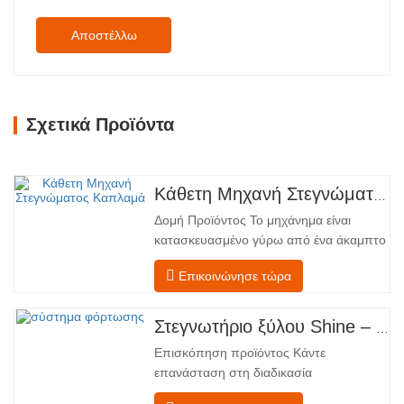
Αποστέλλω
Σχετικά Προϊόντα
Κάθετη Μηχανή Στεγνώματος Καπλαμά
Δομή Προϊόντος Το μηχάνημα είναι
κατασκευασμένο γύρω από ένα άκαμπτο
χαλύβδινο πλαίσιο που υποστηρίζει
Επικοινώνησε τώρα
τέσσερις ενσωματωμένες λειτουργικές
ζώνες, διατεταγμένες σε γραμμική ροή
από την τροφοδοσία έως την
Στεγνωτήριο ξύλου Shine – Πλήρες πρότυπο μεταφόρτωσης προϊόντος
εκφόρτωση. Τμήμα Τροφοδοσίας –
Επισκόπηση προϊόντος Κάντε
Εξοπλισμένο με έναν μεταφορέα
επανάσταση στη διαδικασία
τροφοδοσίας και έναν μηχανισμό…
στεγνώματος του καπλαμά σας με την