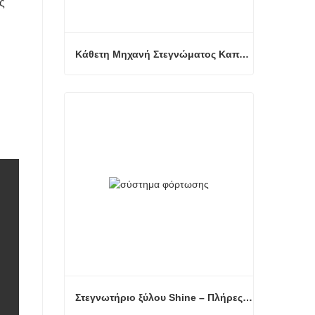
ς
Κάθετη Μηχανή Στεγνώματος Καπλαμά
Κάθετη Μηχανή Στεγνώματος Καπλαμά
Επικοινώνησε τώρα
Στεγνωτήριο ξύλου Shine – Πλήρες πρότυπο μεταφόρτωσης προϊόντος