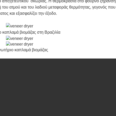
ου αποχετευτικού σκωρίας. Η θερμοκρασία στο φούρνο ξήρανση
ή του ατμού και του λαδιού μεταφοράς θερμότητας, γεγονός που
τος και εξασφαλίζει την έξοδο.
ο καπλαμά βιομάζας στη Βραζιλία
νωτήριο καπλαμά βιομάζας