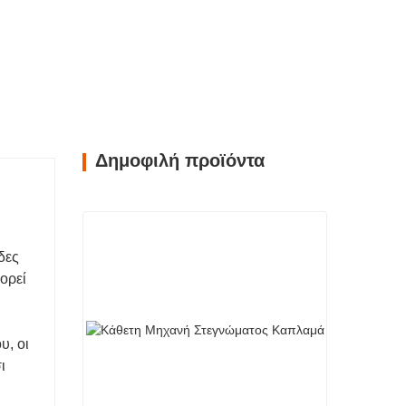
Δημοφιλή προϊόντα
δες
ορεί
υ, οι
ι