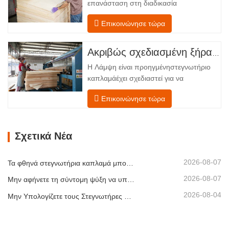
επανάσταση στη διαδικασία
τροφοδοσίας και έναν μηχανισμό…
στεγνώματος του καπλαμά σας με την
Επικοινώνησε τώρα
προηγμένη τεχνολογία Shenghuai Ο
κύλινδρος λάμψηςΣτεγνωτήριο
καπλαμά αντιπροσωπεύει μια σημαντική
Ακριβώς σχεδιασμένη ξήρανση για ανώτερη ποιότητα και απόδοση ξύλινων καπλαμάδων
ανακάλυψη καπλαμάς ξύλουτεχνολογία
Η Λάμψη είναι προηγμένηστεγνωτήριο
επεξεργασίας. Σχεδιασμένο για
καπλαμάέχει σχεδιαστεί για να
κατασκευαστές κόντρα πλακέ,
αντιμετωπίζει τις πιο συνηθισμένες
εργοστάσια καπλαμά…
Επικοινώνησε τώρα
προκλήσεις σεστέγνωμα καπλαμά:
ανομοιόμορφη περιεκτικότητα σε
υγρασία, ενεργειακή
Σχετικά Νέα
αναποτελεσματικότητα και κίνδυνος
ελαττωμάτων όπως στρέβλωση, ρωγμές
ή αποχρωματισμός. Κατακτώντας την
2026-08-07
Τα φθηνά στεγνωτήρια καπλαμά μπορούν να μειώσουν σιωπηλά το περιθώριο κέρδους σας
επιστήμη…
2026-08-07
Μην αφήνετε τη σύντομη ψύξη να υπονομεύσει τη στοίβαξη καπλαμά
2026-08-04
Μην Υπολογίζετε τους Στεγνωτήρες Καπλαμά Μόνο με Βάση τη Χωρητικότητα