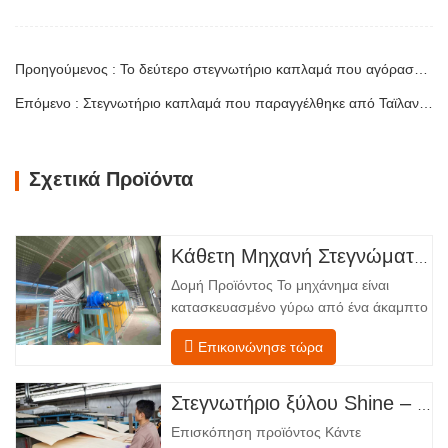
Προηγούμενος : Το δεύτερο στεγνωτήριο καπλαμά που αγόρασε ο πελάτης μας από την Καμπότζη βρίσκεται σε λειτουργία
Επόμενο : Στεγνωτήριο καπλαμά που παραγγέλθηκε από Ταϊλανδούς πελάτες έχει αποσταλεί
Σχετικά Προϊόντα
Κάθετη Μηχανή Στεγνώματος Καπλαμά
Δομή Προϊόντος Το μηχάνημα είναι
κατασκευασμένο γύρω από ένα άκαμπτο
χαλύβδινο πλαίσιο που υποστηρίζει
Επικοινώνησε τώρα
τέσσερις ενσωματωμένες λειτουργικές
ζώνες, διατεταγμένες σε γραμμική ροή
από την τροφοδοσία έως την
Στεγνωτήριο ξύλου Shine – Πλήρες πρότυπο μεταφόρτωσης προϊόντος
εκφόρτωση. Τμήμα Τροφοδοσίας –
Επισκόπηση προϊόντος Κάντε
Εξοπλισμένο με έναν μεταφορέα