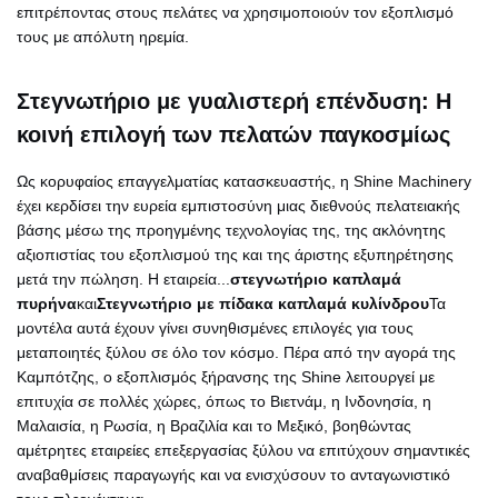
επιτρέποντας στους πελάτες να χρησιμοποιούν τον εξοπλισμό
τους με απόλυτη ηρεμία.
Στεγνωτήριο με γυαλιστερή επένδυση: Η
κοινή επιλογή των πελατών παγκοσμίως
Ως κορυφαίος επαγγελματίας κατασκευαστής, η Shine Machinery
έχει κερδίσει την ευρεία εμπιστοσύνη μιας διεθνούς πελατειακής
βάσης μέσω της προηγμένης τεχνολογίας της, της ακλόνητης
αξιοπιστίας του εξοπλισμού της και της άριστης εξυπηρέτησης
μετά την πώληση. Η εταιρεία...
στεγνωτήριο καπλαμά
πυρήνα
και
Στεγνωτήριο με πίδακα καπλαμά κυλίνδρου
Τα
μοντέλα αυτά έχουν γίνει συνηθισμένες επιλογές για τους
μεταποιητές ξύλου σε όλο τον κόσμο. Πέρα από την αγορά της
Καμπότζης, ο εξοπλισμός ξήρανσης της Shine λειτουργεί με
επιτυχία σε πολλές χώρες, όπως το Βιετνάμ, η Ινδονησία, η
Μαλαισία, η Ρωσία, η Βραζιλία και το Μεξικό, βοηθώντας
αμέτρητες εταιρείες επεξεργασίας ξύλου να επιτύχουν σημαντικές
αναβαθμίσεις παραγωγής και να ενισχύσουν το ανταγωνιστικό