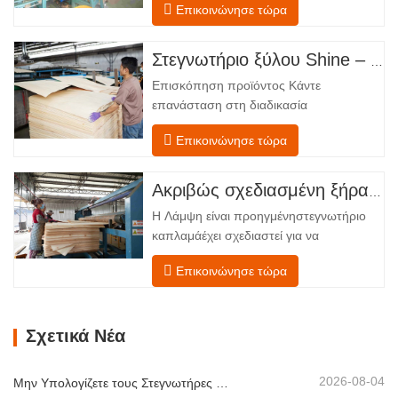
Επικοινώνησε τώρα
τέσσερις ενσωματωμένες λειτουργικές
ζώνες, διατεταγμένες σε γραμμική ροή
από την τροφοδοσία έως την
Στεγνωτήριο ξύλου Shine – Πλήρες πρότυπο μεταφόρτωσης προϊόντος
εκφόρτωση. Τμήμα Τροφοδοσίας –
Επισκόπηση προϊόντος Κάντε
Εξοπλισμένο με έναν μεταφορέα
επανάσταση στη διαδικασία
τροφοδοσίας και έναν μηχανισμό…
στεγνώματος του καπλαμά σας με την
Επικοινώνησε τώρα
προηγμένη τεχνολογία Shenghuai Ο
κύλινδρος λάμψηςΣτεγνωτήριο
καπλαμά αντιπροσωπεύει μια σημαντική
Ακριβώς σχεδιασμένη ξήρανση για ανώτερη ποιότητα και απόδοση ξύλινων καπλαμάδων
ανακάλυψη καπλαμάς ξύλουτεχνολογία
Η Λάμψη είναι προηγμένηστεγνωτήριο
επεξεργασίας. Σχεδιασμένο για
καπλαμάέχει σχεδιαστεί για να
κατασκευαστές κόντρα πλακέ,
αντιμετωπίζει τις πιο συνηθισμένες
εργοστάσια καπλαμά…
Επικοινώνησε τώρα
προκλήσεις σεστέγνωμα καπλαμά:
ανομοιόμορφη περιεκτικότητα σε
υγρασία, ενεργειακή
Σχετικά Νέα
αναποτελεσματικότητα και κίνδυνος
ελαττωμάτων όπως στρέβλωση, ρωγμές
ή αποχρωματισμός. Κατακτώντας την
2026-08-04
Μην Υπολογίζετε τους Στεγνωτήρες Καπλαμά Μόνο με Βάση τη Χωρητικότητα
επιστήμη…