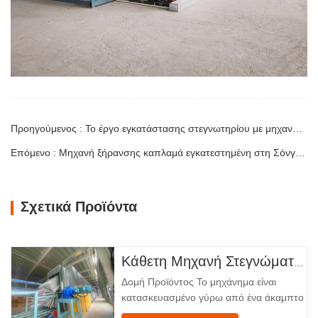
Προηγούμενος : Το έργο εγκατάστασης στεγνωτηρίου με μηχανήματα Shine Machinery που βρίσκεται σε εξέλιξη στη Μιανμάρ
Επόμενο : Μηχανή ξήρανσης καπλαμά εγκατεστημένη στη Σόνγκλα της Ταϊλάνδης
Σχετικά Προϊόντα
Κάθετη Μηχανή Στεγνώματος Καπλαμά
Δομή Προϊόντος Το μηχάνημα είναι
κατασκευασμένο γύρω από ένα άκαμπτο
χαλύβδινο πλαίσιο που υποστηρίζει