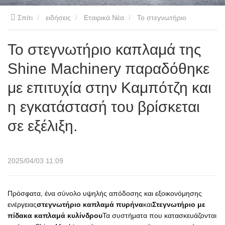
Σπίτι
ειδήσεις
Εταιρικά Νέα
Το στεγνωτήριο
καπλαμά της Shine Machinery παραδόθηκε με επιτυχία στην
Το στεγνωτήριο καπλαμά της
Shine Machinery παραδόθηκε
Καμπότζη και η εγκατάστασή του βρίσκεται σε εξέλιξη.
με επιτυχία στην Καμπότζη και
η εγκατάστασή του βρίσκεται
σε εξέλιξη.
2025/04/03 11:09
Πρόσφατα, ένα σύνολο υψηλής απόδοσης και εξοικονόμησης
ενέργειας
στεγνωτήριο καπλαμά πυρήνα
και
Στεγνωτήριο με
πίδακα καπλαμά κυλίνδρου
Τα συστήματα που κατασκευάζονται