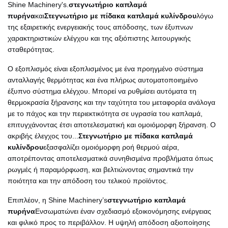
Shine Machinery's.
στεγνωτήριο καπλαμά
πυρήνα
και
Στεγνωτήριο με πίδακα καπλαμά κυλίνδρου
λόγω
της εξαιρετικής ενεργειακής τους απόδοσης, των έξυπνων
χαρακτηριστικών ελέγχου και της αξιόπιστης λειτουργικής
σταθερότητας.
Ο εξοπλισμός είναι εξοπλισμένος με ένα προηγμένο σύστημα
ανταλλαγής θερμότητας και ένα πλήρως αυτοματοποιημένο
έξυπνο σύστημα ελέγχου. Μπορεί να ρυθμίσει αυτόματα τη
θερμοκρασία ξήρανσης και την ταχύτητα του μεταφορέα ανάλογα
με το πάχος και την περιεκτικότητα σε υγρασία του καπλαμά,
επιτυγχάνοντας έτσι αποτελεσματική και ομοιόμορφη ξήρανση. Ο
ακριβής έλεγχος του...
Στεγνωτήριο με πίδακα καπλαμά
κυλίνδρου
εξασφαλίζει ομοιόμορφη ροή θερμού αέρα,
αποτρέποντας αποτελεσματικά συνηθισμένα προβλήματα όπως
ρωγμές ή παραμόρφωση, και βελτιώνοντας σημαντικά την
ποιότητα και την απόδοση του τελικού προϊόντος.
Επιπλέον, η Shine Machinery’s
στεγνωτήριο καπλαμά
πυρήνα
Ενσωματώνει έναν σχεδιασμό εξοικονόμησης ενέργειας
και φιλικό προς το περιβάλλον. Η υψηλή απόδοση αξιοποίησης