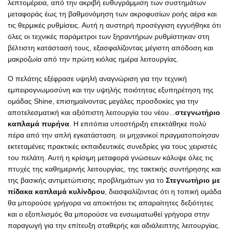
λεπτομέρεια, από την ακριβή ευθυγράμμιση των συστημάτων
μεταφοράς έως τη βαθμονόμηση των ακροφυσίων ροής αέρα και
τις θερμικές ρυθμίσεις. Αυτή η αυστηρή προσέγγιση εγγυήθηκε ότι
όλες οι τεχνικές παράμετροι των ξηραντήρων ρυθμίστηκαν στη
βέλτιστη κατάστασή τους, εξασφαλίζοντας μέγιστη απόδοση και
μακροζωία από την πρώτη κιόλας ημέρα λειτουργίας.
Ο πελάτης εξέφρασε υψηλή αναγνώριση για την τεχνική
εμπειρογνωμοσύνη και την υψηλής ποιότητας εξυπηρέτηση της
ομάδας Shine, επισημαίνοντας μεγάλες προσδοκίες για την
αποτελεσματική και αξιόπιστη λειτουργία του νέου...
στεγνωτήριο
καπλαμά πυρήνα
. Η επιτόπια υποστήριξη επεκτάθηκε πολύ
πέρα ​​από την απλή εγκατάσταση. οι μηχανικοί πραγματοποίησαν
εκτεταμένες πρακτικές εκπαιδευτικές συνεδρίες για τους χειριστές
του πελάτη. Αυτή η κρίσιμη μεταφορά γνώσεων κάλυψε όλες τις
πτυχές της καθημερινής λειτουργίας, της τακτικής συντήρησης και
της βασικής αντιμετώπισης προβλημάτων για το
Στεγνωτήριο με
πίδακα καπλαμά κυλίνδρου
, διασφαλίζοντας ότι η τοπική ομάδα
θα μπορούσε γρήγορα να αποκτήσει τις απαραίτητες δεξιότητες
και ο εξοπλισμός θα μπορούσε να ενσωματωθεί γρήγορα στην
παραγωγή για την επίτευξη σταθερής και αδιάλειπτης λειτουργίας.