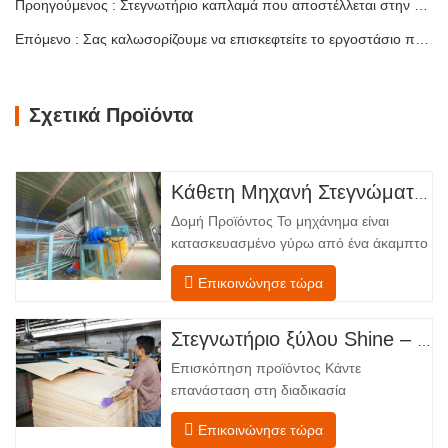
Προηγούμενος : Στεγνωτήριο καπλαμά που αποστέλλεται στην Ταϊλάνδη
Επόμενο : Σας καλωσορίζουμε να επισκεφτείτε το εργοστάσιο πελατών της Λετονίας για να επιθεωρήσετε το στεγνωτήριο καπλαμά
Σχετικά Προϊόντα
Κάθετη Μηχανή Στεγνώματος Καπλαμά
Δομή Προϊόντος Το μηχάνημα είναι
κατασκευασμένο γύρω από ένα άκαμπτο
χαλύβδινο πλαίσιο που υποστηρίζει
Επικοινώνησε τώρα
τέσσερις ενσωματωμένες λειτουργικές
ζώνες, διατεταγμένες σε γραμμική ροή
από την τροφοδοσία έως την
Στεγνωτήριο ξύλου Shine – Πλήρες πρότυπο μεταφόρτωσης προϊόντος
εκφόρτωση. Τμήμα Τροφοδοσίας –
Επισκόπηση προϊόντος Κάντε
Εξοπλισμένο με έναν μεταφορέα
επανάσταση στη διαδικασία
τροφοδοσίας και έναν μηχανισμό…
στεγνώματος του καπλαμά σας με την
Επικοινώνησε τώρα
προηγμένη τεχνολογία Shenghuai Ο