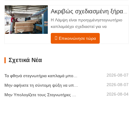
κύλινδρος λάμψηςΣτεγνωτήριο
καπλαμά αντιπροσωπεύει μια σημαντική
Ακριβώς σχεδιασμένη ξήρανση για ανώτερη ποιότητα και απόδοση ξύλινων καπλαμάδων
ανακάλυψη καπλαμάς ξύλουτεχνολογία
Η Λάμψη είναι προηγμένηστεγνωτήριο
επεξεργασίας. Σχεδιασμένο για
καπλαμάέχει σχεδιαστεί για να
κατασκευαστές κόντρα πλακέ,
αντιμετωπίζει τις πιο συνηθισμένες
εργοστάσια καπλαμά…
Επικοινώνησε τώρα
προκλήσεις σεστέγνωμα καπλαμά:
ανομοιόμορφη περιεκτικότητα σε
υγρασία, ενεργειακή
Σχετικά Νέα
αναποτελεσματικότητα και κίνδυνος
ελαττωμάτων όπως στρέβλωση, ρωγμές
ή αποχρωματισμός. Κατακτώντας την
2026-08-07
Τα φθηνά στεγνωτήρια καπλαμά μπορούν να μειώσουν σιωπηλά το περιθώριο κέρδους σας
επιστήμη…
2026-08-07
Μην αφήνετε τη σύντομη ψύξη να υπονομεύσει τη στοίβαξη καπλαμά
2026-08-04
Μην Υπολογίζετε τους Στεγνωτήρες Καπλαμά Μόνο με Βάση τη Χωρητικότητα