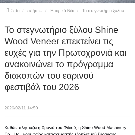
Σπίτι
ειδήσεις
Εταιρικά Νέα
Το στεγνωτήριο ξύλου
Shine Wood Veneer επεκτείνει τις ευχές για την Πρωτοχρονιά και
Το στεγνωτήριο ξύλου Shine
Wood Veneer επεκτείνει τις
ανακοινώνει το πρόγραμμα διακοπών του εαρινού φεστιβάλ του
ευχές για την Πρωτοχρονιά και
2026
ανακοινώνει το πρόγραμμα
διακοπών του εαρινού
φεστιβάλ του 2026
2026/02/11 14:50
Καθώς πλησιάζει η Χρονιά του Φιδιού, η Shine Wood Machinery
Co., Ltd., κορυφαίος κατασκευαστής εξοπλισμού ξήρανσης