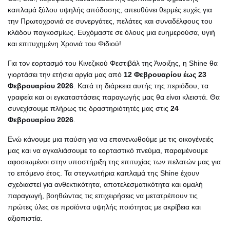
καπλαμά ξύλου υψηλής απόδοσης, απευθύνει θερμές ευχές για
την Πρωτοχρονιά σε συνεργάτες, πελάτες και συναδέλφους του
κλάδου παγκοσμίως. Ευχόμαστε σε όλους μια ευημερούσα, υγιή
και επιτυχημένη Χρονιά του Φιδιού!
Για τον εορτασμό του Κινεζικού Φεστιβάλ της Άνοιξης, η Shine θα
γιορτάσει την ετήσια αργία μας από
12 Φεβρουαρίου έως 23
Φεβρουαρίου 2026
. Κατά τη διάρκεια αυτής της περιόδου, τα
γραφεία και οι εγκαταστάσεις παραγωγής μας θα είναι κλειστά. Θα
συνεχίσουμε πλήρως τις δραστηριότητές μας στις
24
Φεβρουαρίου 2026
.
Ενώ κάνουμε μια παύση για να επανενωθούμε με τις οικογένειές
μας και να αγκαλιάσουμε το εορταστικό πνεύμα, παραμένουμε
αφοσιωμένοι στην υποστήριξη της επιτυχίας των πελατών μας για
το επόμενο έτος. Τα στεγνωτήρια καπλαμά της Shine έχουν
σχεδιαστεί για ανθεκτικότητα, αποτελεσματικότητα και ομαλή
παραγωγή, βοηθώντας τις επιχειρήσεις να μετατρέπουν τις
πρώτες ύλες σε προϊόντα υψηλής ποιότητας με ακρίβεια και
αξιοπιστία.