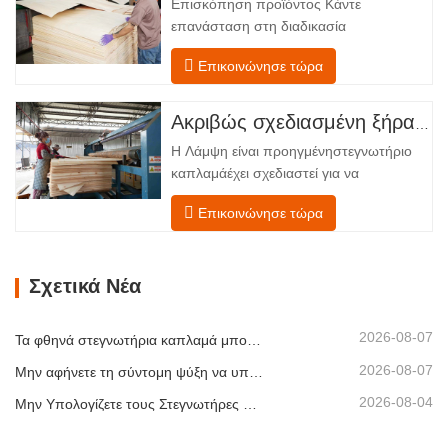
Επισκόπηση προϊόντος Κάντε
Εξοπλισμένο με έναν μεταφορέα
επανάσταση στη διαδικασία
τροφοδοσίας και έναν μηχανισμό…
στεγνώματος του καπλαμά σας με την
Επικοινώνησε τώρα
προηγμένη τεχνολογία Shenghuai Ο
κύλινδρος λάμψηςΣτεγνωτήριο
καπλαμά αντιπροσωπεύει μια σημαντική
Ακριβώς σχεδιασμένη ξήρανση για ανώτερη ποιότητα και απόδοση ξύλινων καπλαμάδων
ανακάλυψη καπλαμάς ξύλουτεχνολογία
Η Λάμψη είναι προηγμένηστεγνωτήριο
επεξεργασίας. Σχεδιασμένο για
καπλαμάέχει σχεδιαστεί για να
κατασκευαστές κόντρα πλακέ,
αντιμετωπίζει τις πιο συνηθισμένες
εργοστάσια καπλαμά…
Επικοινώνησε τώρα
προκλήσεις σεστέγνωμα καπλαμά:
ανομοιόμορφη περιεκτικότητα σε
υγρασία, ενεργειακή
Σχετικά Νέα
αναποτελεσματικότητα και κίνδυνος
ελαττωμάτων όπως στρέβλωση, ρωγμές
ή αποχρωματισμός. Κατακτώντας την
2026-08-07
Τα φθηνά στεγνωτήρια καπλαμά μπορούν να μειώσουν σιωπηλά το περιθώριο κέρδους σας
επιστήμη…
2026-08-07
Μην αφήνετε τη σύντομη ψύξη να υπονομεύσει τη στοίβαξη καπλαμά
2026-08-04
Μην Υπολογίζετε τους Στεγνωτήρες Καπλαμά Μόνο με Βάση τη Χωρητικότητα