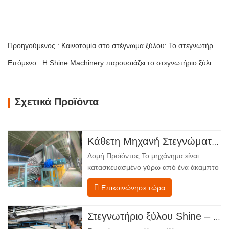
Προηγούμενος : Καινοτομία στο στέγνωμα ξύλου: Το στεγνωτήριο καπλαμά της Shine θέτει νέα πρότυπα στον κλάδο
Επόμενο : Η Shine Machinery παρουσιάζει το στεγνωτήριο ξύλινων καπλαμάδων επόμενης γενιάς: Μια νέα εποχή απόδοσης και απόδοσης για το 2026
Σχετικά Προϊόντα
Κάθετη Μηχανή Στεγνώματος Καπλαμά
Δομή Προϊόντος Το μηχάνημα είναι
κατασκευασμένο γύρω από ένα άκαμπτο
χαλύβδινο πλαίσιο που υποστηρίζει
Επικοινώνησε τώρα
τέσσερις ενσωματωμένες λειτουργικές
ζώνες, διατεταγμένες σε γραμμική ροή
από την τροφοδοσία έως την
Στεγνωτήριο ξύλου Shine – Πλήρες πρότυπο μεταφόρτωσης προϊόντος
εκφόρτωση. Τμήμα Τροφοδοσίας –