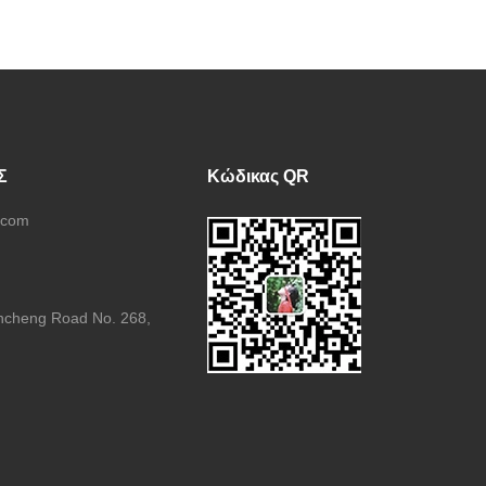
Σ
Κώδικας QR
.com
ncheng Road No. 268,