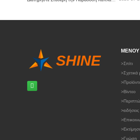
ΜΕΝΟΥ
>
Σπίτι
>
Σχετικά 
>
Προϊόντ
>
Βίντεο
>
Περιπτώ
>
ειδήσεις
>
Επικοιν
>
Εκτίμησ
>
Γνώση