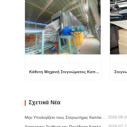
Κάθετη Μηχανή Στεγνώματος Καπλαμά
Κάθετη Μηχανή Στεγνώματος Καπλαμά
Επικοινώνησε τώρα
Επικ
Σχετικά Νέα
2026-08-0
Μην Υπολογίζετε τους Στεγνωτήρες Καπλαμά Μόνο με Βάση τη Χωρητικότητα
2026-07-2
Διατηρήστε Σταθερή την Παράδοση Καπλαμά με Ελεγχόμενη Ξήρανση με Θερμό Αέρα