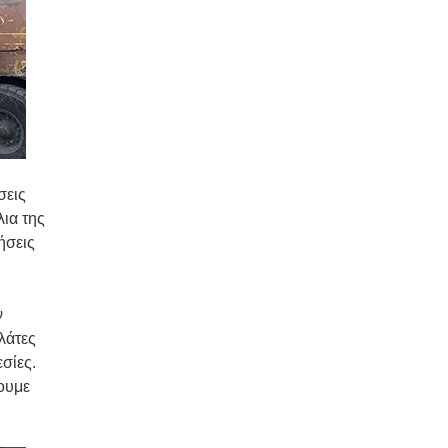
σεις
ια της
ήσεις
ν
λάτες
εσίες.
ουμε