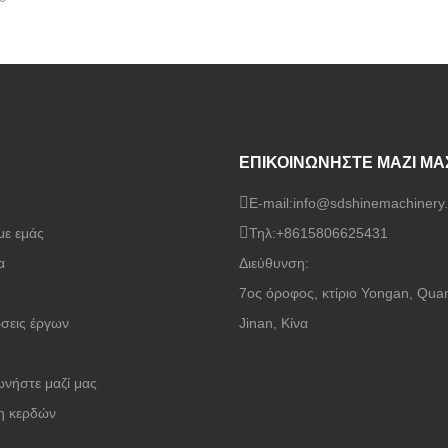
ΕΠΙΚΟΙΝΩΝΗΣΤΕ ΜΑΖΙ ΜΑ
E-mail:
info@sdshinemachinery
με εμάς
Τηλ:
+8615806625431
α
Διεύθυνση:
7ος όροφος, κτίριο Yongan, Qua
σεις έργων
Jinan, Κίνα
ωνήστε μαζί μας
η κερδών