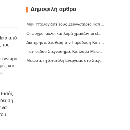
Δημοφιλή άρθρα
Μην Υπολογίζετε τους Στεγνωτήρες Καπλαμά Μόνο με Βάση τη Χωρητικότητα
Οι ψυχροί μύλοι καπλαμά χρειάζονται εξαγωγή πριν από περισσότερη θερμότητα
Μετά από
Διατηρήστε Σταθερή την Παράδοση Καπλαμά με Ελεγχόμενη Ξήρανση με Θερμό Αέρα
ς του
Γιατί οι Δύο Στεγνωτήρες Καπλαμά Μειώνουν τον Κίνδυνο της Πρώτης Αναβάθμισης
στέγνωμα
Μειώστε τη Σπατάλη Ενέργειας στο Στεγνωτήριο Καπλαμά Ξύλου – Συμβουλές για Στεγνωτήριο Ξύλου
μές και
μεί
 Εκτός
αίδευση
α να
που