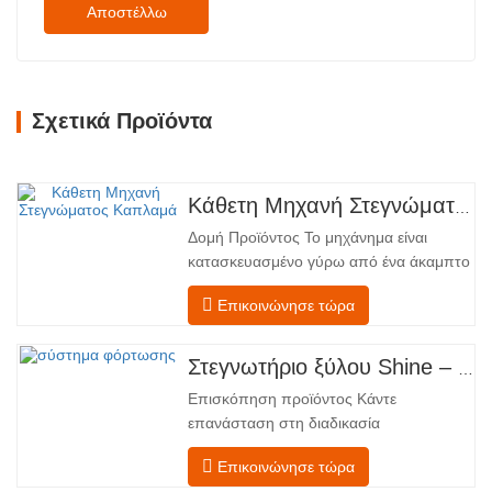
Αποστέλλω
Σχετικά Προϊόντα
Κάθετη Μηχανή Στεγνώματος Καπλαμά
Δομή Προϊόντος Το μηχάνημα είναι
κατασκευασμένο γύρω από ένα άκαμπτο
χαλύβδινο πλαίσιο που υποστηρίζει
Επικοινώνησε τώρα
τέσσερις ενσωματωμένες λειτουργικές
ζώνες, διατεταγμένες σε γραμμική ροή
από την τροφοδοσία έως την
Στεγνωτήριο ξύλου Shine – Πλήρες πρότυπο μεταφόρτωσης προϊόντος
εκφόρτωση. Τμήμα Τροφοδοσίας –
Επισκόπηση προϊόντος Κάντε
Εξοπλισμένο με έναν μεταφορέα
επανάσταση στη διαδικασία
τροφοδοσίας και έναν μηχανισμό…
στεγνώματος του καπλαμά σας με την
Επικοινώνησε τώρα
προηγμένη τεχνολογία Shenghuai Ο