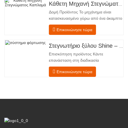
Κάθετη Μηχανή Στεγνώματος Καπλαμά
Δομή Προϊόντος Το μηχάνημα είναι
κατασκευασμένο γύρω από ένα άκαμπτο
χαλύβδινο πλαίσιο που υποστηρίζει
Επικοινώνησε τώρα
τέσσερις ενσωματωμένες λειτουργικές
ζώνες, διατεταγμένες σε γραμμική ροή
από την τροφοδοσία έως την
Στεγνωτήριο ξύλου Shine – Πλήρες πρότυπο μεταφόρτωσης προϊόντος
εκφόρτωση. Τμήμα Τροφοδοσίας –
Επισκόπηση προϊόντος Κάντε
Εξοπλισμένο με έναν μεταφορέα
επανάσταση στη διαδικασία
τροφοδοσίας και έναν μηχανισμό
στεγνώματος του καπλαμά σας με την
Επικοινώνησε τώρα
προηγμένη τεχνολογία Shenghuai Ο
κύλινδρος λάμψηςΣτεγνωτήριο
καπλαμά αντιπροσωπεύει μια σημαντική
ανακάλυψη καπλαμάς ξύλουτεχνολογία
επεξεργασίας. Σχεδιασμένο για
κατασκευαστές κόντρα πλακέ,
εργοστάσια καπλαμά