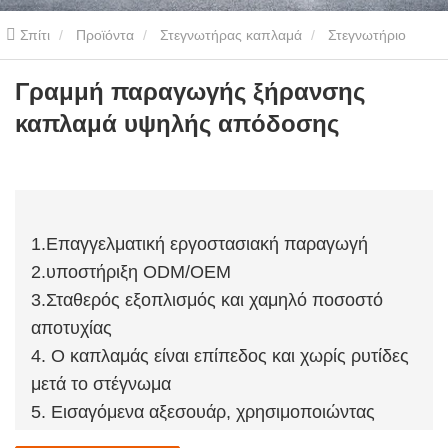
Σπίτι
Προϊόντα
Στεγνωτήρας καπλαμά
Στεγνωτήριο
καπλαμά θερμικής θερμότητας λαδιού
Γραμμή παραγωγής
Γραμμή παραγωγής ξήρανσης
καπλαμά υψηλής απόδοσης
ξήρανσης καπλαμά υψηλής απόδοσης
1.Επαγγελματική εργοστασιακή παραγωγή
2.υποστήριξη ODM/OEM
3.Σταθερός εξοπλισμός και χαμηλό ποσοστό
αποτυχίας
4. Ο καπλαμάς είναι επίπεδος και χωρίς ρυτίδες
μετά το στέγνωμα
5. Εισαγόμενα αξεσουάρ, χρησιμοποιώντας
παχύτερο χάλυβα υψηλής ποιότητας