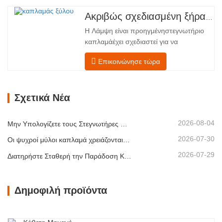
κύλινδρος λάμψηςΣτεγνωτήριο
καπλαμά αντιπροσωπεύει μια σημαντική
Ακριβώς σχεδιασμένη ξήρανση για ανώτερη ποιότητα και απόδοση ξύλινων καπλαμάδων
ανακάλυψη καπλαμάς ξύλουτεχνολογία
Η Λάμψη είναι προηγμένηστεγνωτήριο
επεξεργασίας. Σχεδιασμένο για
καπλαμάέχει σχεδιαστεί για να
κατασκευαστές κόντρα πλακέ,
αντιμετωπίζει τις πιο συνηθισμένες
εργοστάσια καπλαμά…
Επικοινώνησε τώρα
προκλήσεις σεστέγνωμα καπλαμά:
ανομοιόμορφη περιεκτικότητα σε
υγρασία, ενεργειακή
Σχετικά Νέα
αναποτελεσματικότητα και κίνδυνος
ελαττωμάτων όπως στρέβλωση, ρωγμές
ή αποχρωματισμός. Κατακτώντας την
2026-08-04
Μην Υπολογίζετε τους Στεγνωτήρες Καπλαμά Μόνο με Βάση τη Χωρητικότητα
επιστήμη…
2026-07-30
Οι ψυχροί μύλοι καπλαμά χρειάζονται εξαγωγή πριν από περισσότερη θερμότητα
2026-07-29
Διατηρήστε Σταθερή την Παράδοση Καπλαμά με Ελεγχόμενη Ξήρανση με Θερμό Αέρα
Δημοφιλή προϊόντα