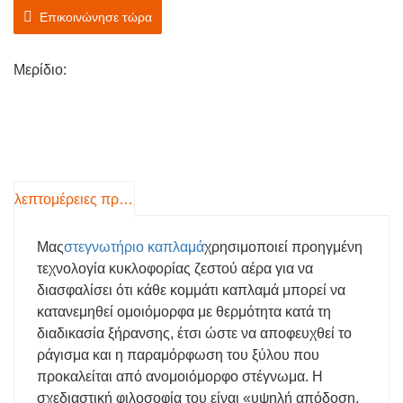
6.Εξοικονόμηση ενέργειας και εξοικονόμηση
Επικοινώνησε τώρα
ενέργειας, χρησιμοποιώντας ανεμιστήρες
αξονικής ροής, η ισχύς ολόκληρου του
Μερίδιο:
μηχανήματος μειώνεται κατά 38%
λεπτομέρειες προιόντος
Μας
στεγνωτήριο καπλαμά
χρησιμοποιεί προηγμένη
τεχνολογία κυκλοφορίας ζεστού αέρα για να
διασφαλίσει ότι κάθε κομμάτι καπλαμά μπορεί να
κατανεμηθεί ομοιόμορφα με θερμότητα κατά τη
διαδικασία ξήρανσης, έτσι ώστε να αποφευχθεί το
ράγισμα και η παραμόρφωση του ξύλου που
προκαλείται από ανομοιόμορφο στέγνωμα. Η
σχεδιαστική φιλοσοφία του είναι «υψηλή απόδοση,