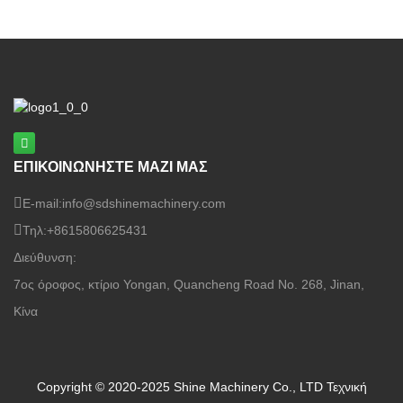
ανακάλυψη καπλαμάς ξύλουτεχνολογία
επεξεργασίας. Σχεδιασμένο για
κατασκευαστές κόντρα πλακέ,
εργοστάσια καπλαμά
ΕΠΙΚΟΙΝΩΝΗΣΤΕ ΜΑΖΙ ΜΑΣ
E-mail:
info@sdshinemachinery.com
Τηλ:
+8615806625431
Διεύθυνση:
7ος όροφος, κτίριο Yongan, Quancheng Road No. 268, Jinan,
Κίνα
Copyright © 2020-2025 Shine Machinery Co., LTD
Τεχνική