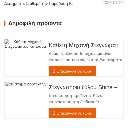
2026-07-29
Διατηρήστε Σταθερή την Παράδοση Καπλαμά με Ελεγχόμενη Ξήρανση με Θερμό Αέρα
Δημοφιλή προϊόντα
Κάθετη Μηχανή Στεγνώματος Καπλαμά
Δομή Προϊόντος Το μηχάνημα είναι
κατασκευασμένο γύρω από ένα άκαμπτο
χαλύβδινο πλαίσιο που υποστηρίζει
Επικοινώνησε τώρα
τέσσερις ενσωματωμένες λειτουργικές
ζώνες, διατεταγμένες σε γραμμική ροή
από την τροφοδοσία έως την
Στεγνωτήριο ξύλου Shine – Πλήρες πρότυπο μεταφόρτωσης προϊόντος
εκφόρτωση. Τμήμα Τροφοδοσίας –
Επισκόπηση προϊόντος Κάντε
Εξοπλισμένο με έναν μεταφορέα
επανάσταση στη διαδικασία
τροφοδοσίας και έναν μηχανισμό
στεγνώματος του καπλαμά σας με την
Επικοινώνησε τώρα
προηγμένη τεχνολογία Shenghuai Ο
κύλινδρος λάμψηςΣτεγνωτήριο
καπλαμά αντιπροσωπεύει μια σημαντική