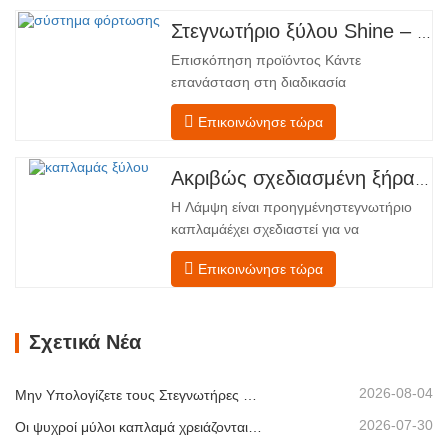
ζώνες, διατεταγμένες σε γραμμική ροή
από την τροφοδοσία έως την
Στεγνωτήριο ξύλου Shine – Πλήρες πρότυπο μεταφόρτωσης προϊόντος
εκφόρτωση. Τμήμα Τροφοδοσίας –
Επισκόπηση προϊόντος Κάντε
Εξοπλισμένο με έναν μεταφορέα
επανάσταση στη διαδικασία
τροφοδοσίας και έναν μηχανισμό…
στεγνώματος του καπλαμά σας με την
Επικοινώνησε τώρα
προηγμένη τεχνολογία Shenghuai Ο
κύλινδρος λάμψηςΣτεγνωτήριο
καπλαμά αντιπροσωπεύει μια σημαντική
Ακριβώς σχεδιασμένη ξήρανση για ανώτερη ποιότητα και απόδοση ξύλινων καπλαμάδων
ανακάλυψη καπλαμάς ξύλουτεχνολογία
Η Λάμψη είναι προηγμένηστεγνωτήριο
επεξεργασίας. Σχεδιασμένο για
καπλαμάέχει σχεδιαστεί για να
κατασκευαστές κόντρα πλακέ,
αντιμετωπίζει τις πιο συνηθισμένες
εργοστάσια καπλαμά…
Επικοινώνησε τώρα
προκλήσεις σεστέγνωμα καπλαμά:
ανομοιόμορφη περιεκτικότητα σε
υγρασία, ενεργειακή
Σχετικά Νέα
αναποτελεσματικότητα και κίνδυνος
ελαττωμάτων όπως στρέβλωση, ρωγμές
ή αποχρωματισμός. Κατακτώντας την
2026-08-04
Μην Υπολογίζετε τους Στεγνωτήρες Καπλαμά Μόνο με Βάση τη Χωρητικότητα
επιστήμη…
2026-07-30
Οι ψυχροί μύλοι καπλαμά χρειάζονται εξαγωγή πριν από περισσότερη θερμότητα