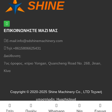
ΕΠΙΚΟΙΝΩΝΗΣΤΕ ΜΑΖΙ ΜΑΣ
E-mail:
info@sdshinemachinery.com
Τηλ:
+8615806625431
Διεύθυνση:
7ος όροφος, κτίριο Yongan, Quancheng Road No. 268, Jinan,
Κίνα
Copyright © 2020-2025 Shine Machinery Co., LTD
Τεχνική
υποστήριξη: Huazhicloud
Σπίτι
Προϊόν
Whatsapp
Νέα
Ερευνα