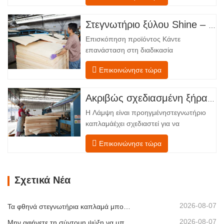
ζώνες, διατεταγμένες σε γραμμική ροή
από την τροφοδοσία έως την
Στεγνωτήριο ξύλου Shine – Πλήρες πρότυπο μεταφόρτωσης προϊόντος
εκφόρτωση. Τμήμα Τροφοδοσίας –
Επισκόπηση προϊόντος Κάντε
Εξοπλισμένο με έναν μεταφορέα
επανάσταση στη διαδικασία
τροφοδοσίας και έναν μηχανισμό…
στεγνώματος του καπλαμά σας με την
Επικοινώνησε τώρα
προηγμένη τεχνολογία Shenghuai Ο
κύλινδρος λάμψηςΣτεγνωτήριο
καπλαμά αντιπροσωπεύει μια σημαντική
Ακριβώς σχεδιασμένη ξήρανση για ανώτερη ποιότητα και απόδοση ξύλινων καπλαμάδων
ανακάλυψη καπλαμάς ξύλουτεχνολογία
Η Λάμψη είναι προηγμένηστεγνωτήριο
επεξεργασίας. Σχεδιασμένο για
καπλαμάέχει σχεδιαστεί για να
κατασκευαστές κόντρα πλακέ,
αντιμετωπίζει τις πιο συνηθισμένες
εργοστάσια καπλαμά…
Επικοινώνησε τώρα
προκλήσεις σεστέγνωμα καπλαμά:
ανομοιόμορφη περιεκτικότητα σε
υγρασία, ενεργειακή
Σχετικά Νέα
αναποτελεσματικότητα και κίνδυνος
ελαττωμάτων όπως στρέβλωση, ρωγμές
ή αποχρωματισμός. Κατακτώντας την
2026-08-07
Τα φθηνά στεγνωτήρια καπλαμά μπορούν να μειώσουν σιωπηλά το περιθώριο κέρδους σας
επιστήμη…
2026-08-07
Μην αφήνετε τη σύντομη ψύξη να υπονομεύσει τη στοίβαξη καπλαμά