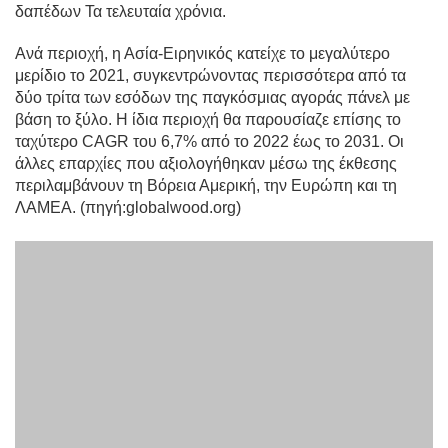
δαπέδων Τα τελευταία χρόνια.
Ανά περιοχή, η Ασία-Ειρηνικός κατείχε το μεγαλύτερο
μερίδιο το 2021, συγκεντρώνοντας περισσότερα από τα
δύο τρίτα των εσόδων της παγκόσμιας αγοράς πάνελ με
βάση το ξύλο. Η ίδια περιοχή θα παρουσίαζε επίσης το
ταχύτερο CAGR του 6,7% από το 2022 έως το 2031. Οι
άλλες επαρχίες που αξιολογήθηκαν μέσω της έκθεσης
περιλαμβάνουν τη Βόρεια Αμερική, την Ευρώπη και τη
ΛΑΜΕΑ. (πηγή:globalwood.org)
Προηγούμενος : Κάθετος στεγνωτήρας καπλαμά που αποστέλλεται σε πελάτες της Μιανμάρ
Επόμενο : Ολοκληρώθηκε η εγκατάσταση στεγνωτηρίου καπλαμά ξύλου Ταϊλάνδης 2 καταστρωμάτων
Σχετικά Προϊόντα