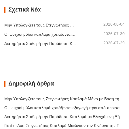
Γιατί οι Δύο Στεγνωτήρες Καπλαμά Μειώνουν τον Κίνδυνο της Πρώτης Αναβάθμισης
Μειώστε τη Σπατάλη Ενέργειας στο Στεγνωτήριο Καπλαμά Ξύλου – Συμβουλές για Στεγνωτήριο Ξύλου
ΕΠΙΚΟΙΝΩΝΗΣΤΕ ΜΑΖΙ ΜΑΣ
E-mail:
info@sdshinemachinery.com
Τηλ:
+8615806625431
Διεύθυνση:
7ος όροφος, κτίριο Yongan, Quancheng Road No. 268, Jinan,
Κίνα