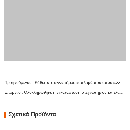
Κάθετη Μηχανή Στεγνώματος Καπλαμά
Δομή Προϊόντος Το μηχάνημα είναι
κατασκευασμένο γύρω από ένα άκαμπτο
χαλύβδινο πλαίσιο που υποστηρίζει
Επικοινώνησε τώρα
τέσσερις ενσωματωμένες λειτουργικές
ζώνες, διατεταγμένες σε γραμμική ροή
από την τροφοδοσία έως την
Στεγνωτήριο ξύλου Shine – Πλήρες πρότυπο μεταφόρτωσης προϊόντος
εκφόρτωση. Τμήμα Τροφοδοσίας –
Επισκόπηση προϊόντος Κάντε
Εξοπλισμένο με έναν μεταφορέα
επανάσταση στη διαδικασία
τροφοδοσίας και έναν μηχανισμό…
στεγνώματος του καπλαμά σας με την
Επικοινώνησε τώρα
προηγμένη τεχνολογία Shenghuai Ο
κύλινδρος λάμψηςΣτεγνωτήριο
καπλαμά αντιπροσωπεύει μια σημαντική
Ακριβώς σχεδιασμένη ξήρανση για ανώτερη ποιότητα και απόδοση ξύλινων καπλαμάδων
ανακάλυψη καπλαμάς ξύλουτεχνολογία
Η Λάμψη είναι προηγμένηστεγνωτήριο
επεξεργασίας. Σχεδιασμένο για
καπλαμάέχει σχεδιαστεί για να
κατασκευαστές κόντρα πλακέ,
αντιμετωπίζει τις πιο συνηθισμένες
εργοστάσια καπλαμά…
Επικοινώνησε τώρα
προκλήσεις σεστέγνωμα καπλαμά: