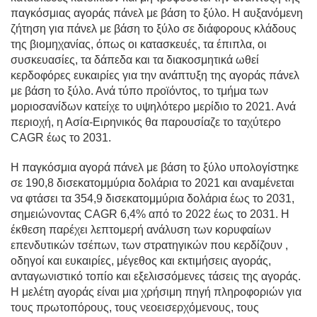
παγκόσμιας αγοράς πάνελ με βάση το ξύλο. Η αυξανόμενη
ζήτηση για πάνελ με βάση το ξύλο σε διάφορους κλάδους
της βιομηχανίας, όπως οι κατασκευές, τα έπιπλα, οι
συσκευασίες, τα δάπεδα και τα διακοσμητικά ωθεί
κερδοφόρες ευκαιρίες για την ανάπτυξη της αγοράς πάνελ
με βάση το ξύλο. Ανά τύπο προϊόντος, το τμήμα των
μοριοσανίδων κατείχε το υψηλότερο μερίδιο το 2021. Ανά
περιοχή, η Ασία-Ειρηνικός θα παρουσίαζε το ταχύτερο
CAGR έως το 2031.
Η παγκόσμια αγορά πάνελ με βάση το ξύλο υπολογίστηκε
σε 190,8 δισεκατομμύρια δολάρια το 2021 και αναμένεται
να φτάσει τα 354,9 δισεκατομμύρια δολάρια έως το 2031,
σημειώνοντας CAGR 6,4% από το 2022 έως το 2031. Η
έκθεση παρέχει λεπτομερή ανάλυση των κορυφαίων
επενδυτικών τσέπων, των στρατηγικών που κερδίζουν ,
οδηγοί και ευκαιρίες, μέγεθος και εκτιμήσεις αγοράς,
ανταγωνιστικό τοπίο και εξελισσόμενες τάσεις της αγοράς.
Η μελέτη αγοράς είναι μια χρήσιμη πηγή πληροφοριών για
τους πρωτοπόρους, τους νεοεισερχόμενους, τους