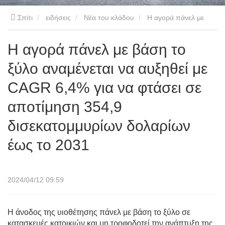
Σπίτι
ειδήσεις
Νέα του κλάδου
Η αγορά πάνελ με
βάση το ξύλο αναμένεται να αυξηθεί με CAGR 6,4% για να
Η αγορά πάνελ με βάση το
ξύλο αναμένεται να αυξηθεί με
φτάσει σε αποτίμηση 354,9 δισεκατομμυρίων δολαρίων έως το
CAGR 6,4% για να φτάσει σε
2031
αποτίμηση 354,9
δισεκατομμυρίων δολαρίων
έως το 2031
2024/04/12 09:59
Η άνοδος της υιοθέτησης πάνελ με βάση το ξύλο σε
κατασκευές κατοικιών και μη τροφοδοτεί την ανάπτυξη της