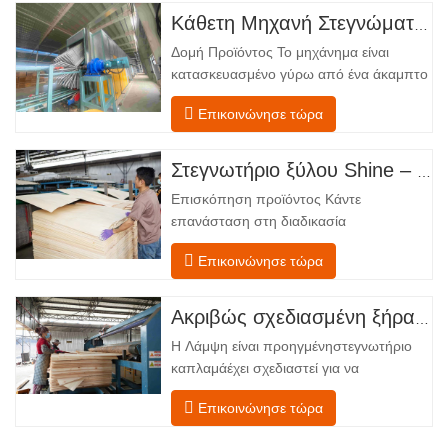
ανομοιόμορφη περιεκτικότητα σε
υγρασία, ενεργειακή
Σχετικά Νέα
αναποτελεσματικότητα και κίνδυνος
ελαττωμάτων όπως στρέβλωση, ρωγμές
ή αποχρωματισμός. Κατακτώντας την
2026-08-04
Μην Υπολογίζετε τους Στεγνωτήρες Καπλαμά Μόνο με Βάση τη Χωρητικότητα
επιστήμη…
2026-07-30
Οι ψυχροί μύλοι καπλαμά χρειάζονται εξαγωγή πριν από περισσότερη θερμότητα
2026-07-29
Διατηρήστε Σταθερή την Παράδοση Καπλαμά με Ελεγχόμενη Ξήρανση με Θερμό Αέρα
Δημοφιλή άρθρα
Μην Υπολογίζετε τους Στεγνωτήρες Καπλαμά Μόνο με Βάση τη Χωρητικότητα
Οι ψυχροί μύλοι καπλαμά χρειάζονται εξαγωγή πριν από περισσότερη θερμότητα
Διατηρήστε Σταθερή την Παράδοση Καπλαμά με Ελεγχόμενη Ξήρανση με Θερμό Αέρα