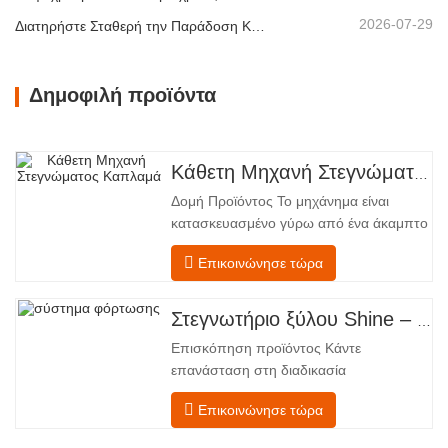
2026-07-29
Διατηρήστε Σταθερή την Παράδοση Καπλαμά με Ελεγχόμενη Ξήρανση με Θερμό Αέρα
Δημοφιλή προϊόντα
Κάθετη Μηχανή Στεγνώματος Καπλαμά
Δομή Προϊόντος Το μηχάνημα είναι
κατασκευασμένο γύρω από ένα άκαμπτο
χαλύβδινο πλαίσιο που υποστηρίζει
Επικοινώνησε τώρα
τέσσερις ενσωματωμένες λειτουργικές
ζώνες, διατεταγμένες σε γραμμική ροή
από την τροφοδοσία έως την
Στεγνωτήριο ξύλου Shine – Πλήρες πρότυπο μεταφόρτωσης προϊόντος
εκφόρτωση. Τμήμα Τροφοδοσίας –
Επισκόπηση προϊόντος Κάντε
Εξοπλισμένο με έναν μεταφορέα
επανάσταση στη διαδικασία
τροφοδοσίας και έναν μηχανισμό
στεγνώματος του καπλαμά σας με την
Επικοινώνησε τώρα
προηγμένη τεχνολογία Shenghuai Ο
κύλινδρος λάμψηςΣτεγνωτήριο