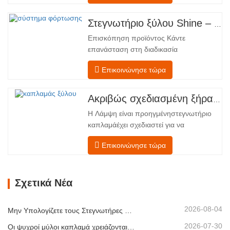
ζώνες, διατεταγμένες σε γραμμική ροή
από την τροφοδοσία έως την
Στεγνωτήριο ξύλου Shine – Πλήρες πρότυπο μεταφόρτωσης προϊόντος
εκφόρτωση. Τμήμα Τροφοδοσίας –
Επισκόπηση προϊόντος Κάντε
Εξοπλισμένο με έναν μεταφορέα
επανάσταση στη διαδικασία
τροφοδοσίας και έναν μηχανισμό…
στεγνώματος του καπλαμά σας με την
Επικοινώνησε τώρα
προηγμένη τεχνολογία Shenghuai Ο
κύλινδρος λάμψηςΣτεγνωτήριο
καπλαμά αντιπροσωπεύει μια σημαντική
Ακριβώς σχεδιασμένη ξήρανση για ανώτερη ποιότητα και απόδοση ξύλινων καπλαμάδων
ανακάλυψη καπλαμάς ξύλουτεχνολογία
Η Λάμψη είναι προηγμένηστεγνωτήριο
επεξεργασίας. Σχεδιασμένο για
καπλαμάέχει σχεδιαστεί για να
κατασκευαστές κόντρα πλακέ,
αντιμετωπίζει τις πιο συνηθισμένες
εργοστάσια καπλαμά…
Επικοινώνησε τώρα
προκλήσεις σεστέγνωμα καπλαμά:
ανομοιόμορφη περιεκτικότητα σε
υγρασία, ενεργειακή
Σχετικά Νέα
αναποτελεσματικότητα και κίνδυνος
ελαττωμάτων όπως στρέβλωση, ρωγμές
ή αποχρωματισμός. Κατακτώντας την
2026-08-04
Μην Υπολογίζετε τους Στεγνωτήρες Καπλαμά Μόνο με Βάση τη Χωρητικότητα
επιστήμη…
2026-07-30
Οι ψυχροί μύλοι καπλαμά χρειάζονται εξαγωγή πριν από περισσότερη θερμότητα