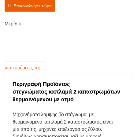
ολοκληρώνεται μόλις ολοκληρωθεί.
Επικοινώνησε τώρα
Μερίδιο:
λεπτομέρειες προιόντος
Περιγραφή Προϊόντος
στεγνώματος καπλαμά 2 καταστρωμάτων
θερμαινόμενου με ατμό
Μηχανήματα λάμψης Το στέγνωμα με
θερμαινόμενο καπλαμά 2 καταστρώματος είναι
μία από τις μηχανές επεξεργασίας ξύλου.
Συνήθως χρησιμοποιείται μαζί με μηχανή