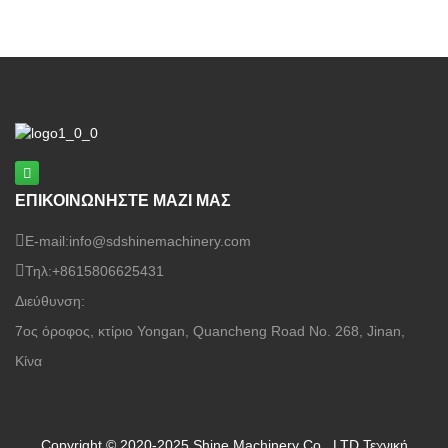
καπλαμά αντιπροσωπεύει μια σημαντική
ανακάλυψη καπλαμάς ξύλουτεχνολογία
επεξεργασίας. Σχεδιασμένο για
κατασκευαστές κόντρα πλακέ,
εργοστάσια καπλαμά
ΕΠΙΚΟΙΝΩΝΗΣΤΕ ΜΑΖΙ ΜΑΣ
E-mail:
info@sdshinemachinery.com
Τηλ:
+8615806625431
Διεύθυνση:
7ος όροφος, κτίριο Yongan, Quancheng Road No. 268, Jinan,
Κίνα
Copyright © 2020-2025 Shine Machinery Co., LTD
Τεχνική