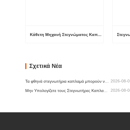
Κάθετη Μηχανή Στεγνώματος Καπλαμά
Κάθετη Μηχανή Στεγνώματος Καπλαμά
Επικοινώνησε τώρα
Επικ
Σχετικά Νέα
2026-08-0
Τα φθηνά στεγνωτήρια καπλαμά μπορούν να μειώσουν σιωπηλά το περιθώριο κέρδους σας
2026-08-0
Μην Υπολογίζετε τους Στεγνωτήρες Καπλαμά Μόνο με Βάση τη Χωρητικότητα