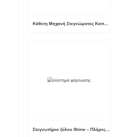
Κάθετη Μηχανή Στεγνώματος Καπλαμά
Κάθετη Μηχανή Στεγνώματος Καπλαμά
Επικοινώνησε τώρα
Στεγνωτήριο ξύλου Shine – Πλήρες πρότυπο μεταφόρτωσης προϊόντος