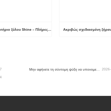
Στεγνωτήριο ξύλου Shine – Πλήρες πρότυπο μεταφόρτωσης προϊόντος
Στεγνωτήριο ξύλου Shine – Πλήρες πρότυπο μεταφόρτωσης προϊόντος
οινώνησε τώρα
Επικοινώνησε τώρα
7
2026
Μην αφήνετε τη σύντομη ψύξη να υπονομεύσει τη στοίβαξη καπλαμά
4