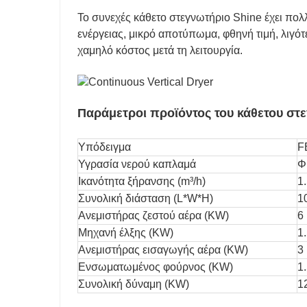
Το
συνεχές κάθετο στεγνωτήριο
Shine έχει πολ
ενέργειας, μικρό αποτύπωμα, φθηνή τιμή, λιγό
χαμηλό κόστος μετά τη λειτουργία.
Παράμετροι προϊόντος του κάθετου σ
Υπόδειγμα
F
Υγρασία νερού καπλαμά
Φ
Ικανότητα ξήρανσης (m³/h)
1
Συνολική διάσταση (L*W*H)
1
Ανεμιστήρας ζεστού αέρα (KW)
6
Μηχανή έλξης (KW)
1
Ανεμιστήρας εισαγωγής αέρα (KW)
3
Ενσωματωμένος φούρνος (KW)
1
Συνολική δύναμη (KW)
1